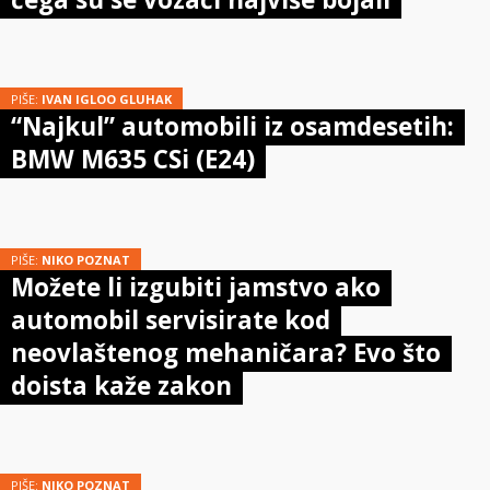
PIŠE:
IVAN IGLOO GLUHAK
“Najkul” automobili iz osamdesetih:
BMW M635 CSi (E24)
PIŠE:
NIKO POZNAT
Možete li izgubiti jamstvo ako
automobil servisirate kod
neovlaštenog mehaničara? Evo što
doista kaže zakon
PIŠE:
NIKO POZNAT