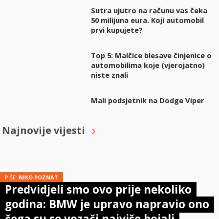
Sutra ujutro na računu vas čeka
50 milijuna eura. Koji automobil
prvi kupujete?
Top 5: Malčice blesave činjenice o
automobilima koje (vjerojatno)
niste znali
Mali podsjetnik na Dodge Viper
Najnovije vijesti
PIŠE:
NIKO POZNAT
Predvidjeli smo ovo prije nekoliko
godina: BMW je upravo napravio ono
čega su se vozači najviše bojali