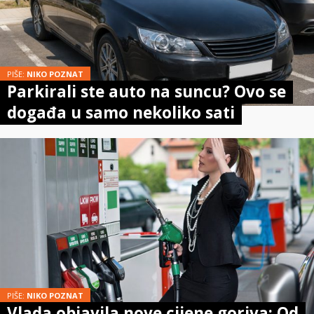
PIŠE:
NIKO POZNAT
Parkirali ste auto na suncu? Ovo se
događa u samo nekoliko sati
PIŠE:
NIKO POZNAT
Vlada objavila nove cijene goriva: Od