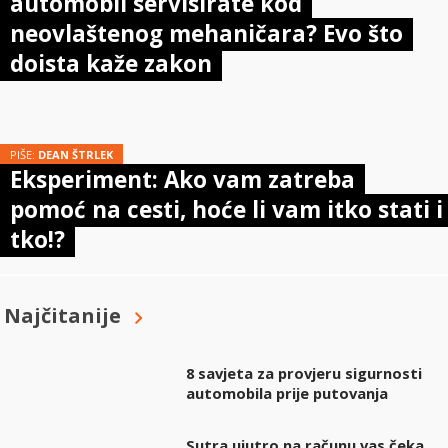
automobil servisirate kod
neovlaštenog mehaničara? Evo što
doista kaže zakon
PIŠE:
DEAN ŠTRLEK
Eksperiment: Ako vam zatreba
pomoć na cesti, hoće li vam itko stati i
tko!?
Najčitanije
8 savjeta za provjeru sigurnosti
automobila prije putovanja
Sutra ujutro na računu vas čeka