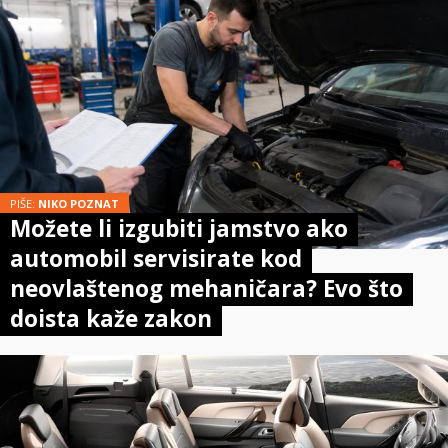
PIŠE:
NIKO POZNAT
Možete li izgubiti jamstvo ako
automobil servisirate kod
neovlaštenog mehaničara? Evo što
doista kaže zakon