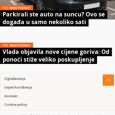
PIŠE:
NIKO POZNAT
Parkirali ste auto na suncu? Ovo se
događa u samo nekoliko sati
PIŠE:
NIKO POZNAT
Vlada objavila nove cijene goriva: Od
ponoći stiže veliko poskupljenje
Oglašavanje
Uvjeti korištenja
Kontakt
Cookie policy