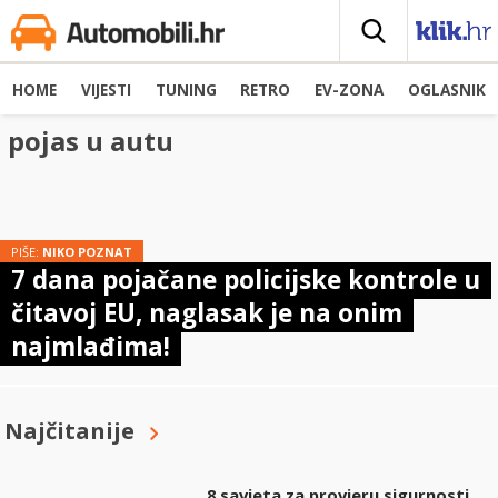
HOME
VIJESTI
TUNING
RETRO
EV-ZONA
OGLASNIK
pojas u autu
PIŠE:
NIKO POZNAT
7 dana pojačane policijske kontrole u
čitavoj EU, naglasak je na onim
najmlađima!
Najčitanije
8 savjeta za provjeru sigurnosti