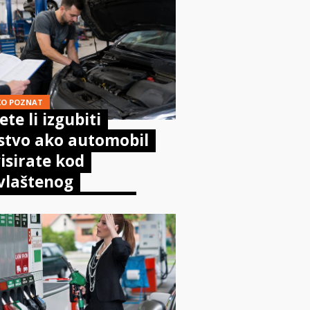
KO POZNAT
te li izgubiti
stvo ako automobil
isirate kod
vlaštenog
aničara? Evo što
sta kaže zakon