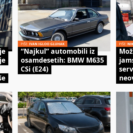
PIŠE:
IVAN IGLOO GLUHAK
PIŠE:
NI
je
“Najkul” automobili iz
Može
je
osamdesetih: BMW M635
jam
CSi (E24)
serv
še
neo
meh
doi