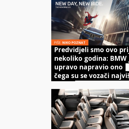
PIŠE:
NIKO POZNAT
Predvidjeli smo ovo pri
nekoliko godina: BMW 
upravo napravio ono
čega su se vozači najvi
bojali