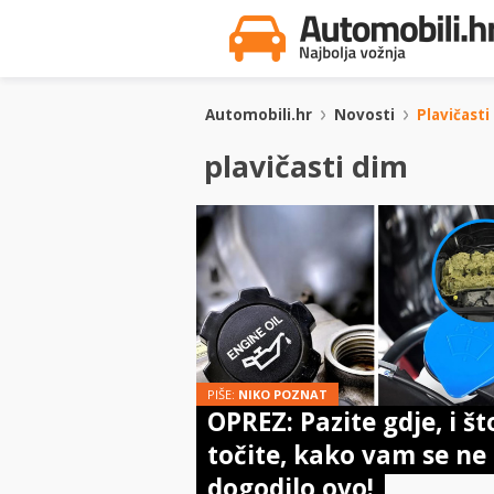
Automobili.hr
Novosti
Plavičasti
plavičasti dim
PIŠE:
NIKO POZNAT
OPREZ: Pazite gdje, i št
točite, kako vam se ne 
dogodilo ovo!