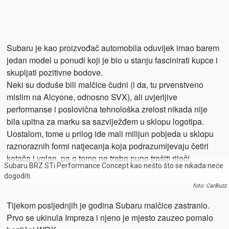
Subaru je kao proizvođač automobila oduvijek imao barem
jedan model u ponudi koji je bio u stanju fascinirati kupce i
skupljati pozitivne bodove.
Neki su doduše bili malčice čudni (i da, tu prvenstveno
mislim na Alcyone, odnosno SVX), ali uvjerljive
performanse i poslovična tehnološka zrelost nikada nije
bila upitna za marku sa sazviježđem u sklopu logotipa.
Uostalom, tome u prilog ide mali milijun pobjeda u sklopu
raznoraznih formi natjecanja koja podrazumijevaju četiri
kotača i volan, pa o tome ne treba puno trošiti riječi.
Subaru BRZ STi Performance Concept kao nešto što se nikada neće
dogoditi.
foto: CarBuzz
Tijekom posljednjih je godina Subaru malčice zastranio.
Prvo se ukinula Impreza i njeno je mjesto zauzeo pomalo