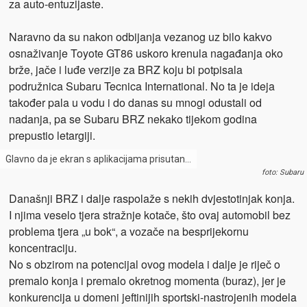
za auto-entuzijaste.
Naravno da su nakon odbijanja vezanog uz bilo kakvo
osnaživanje Toyote GT86 uskoro krenula nagađanja oko
brže, jače i luđe verzije za BRZ koju bi potpisala
podružnica Subaru Tecnica International. No ta je ideja
također pala u vodu i do danas su mnogi odustali od
nadanja, pa se Subaru BRZ nekako tijekom godina
prepustio letargiji.
Glavno da je ekran s aplikacijama prisutan…
foto: Subaru
Današnji BRZ i dalje raspolaže s nekih dvjestotinjak konja.
I njima veselo tjera stražnje kotače, što ovaj automobil bez
problema tjera „u bok“, a vozače na besprijekornu
koncentraciju.
No s obzirom na potencijal ovog modela i dalje je riječ o
premalo konja i premalo okretnog momenta (buraz), jer je
konkurencija u domeni jeftinijih sportski-nastrojenih modela