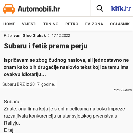
HOME
VIJESTI
TUNING
RETRO
EV-ZONA
OGLASNIK
Piše
Ivan IGloo Gluhak
17.12.2022
Subaru i fetiš prema perju
Ispričavam se zbog čudnog naslova, ali jednostavno ne
znam kako bih drugačije naslovio tekst koji za temu ima
ovakvu idiotariju…
Subaru BRZ iz 2017. godine.
foto: Subaru
Subaru…
Znate, ona firma koja je s onim peticama na boku Impreze
razvaljivala konkurenciju unutar svjetskog prvenstva u
Rallyju.
E taj.