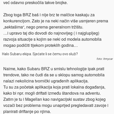
već odavno preskočila takve brojke.
Zbog toga BRZ baš i nije brz te malčice kaskaju za
konkurencijom. Zato je na neki način više usmjeren prema
„sektašima“, nego prema generalnom tržištu.
…i upravo taj dio dovodi do najnovijeg ( i najglupljeg)
razvoja situacije s kojim se neki od modela automobila
mogao podičiti tijekom proteklih godina…
Halo Subaru ekipa. Sjećate li se čemu ovo služi?
foto: Itmycar
Naime, kako Subaru BRZ u smislu tehnologije ipak prati
trendove, tako ne čudi da se u sklopu samog automobila
nalazi nekolicina tvornički ugrađenih aplikacija.
Tu su za početak aplikacija koja prati lokalna događanja,
kako bi npr. mogli driftati između štandova na adventu.
Zatim je tu i Magellan kao navigacijski sustav zbog kojeg
vozači bez problema mogu unaprijed pregledavati zavoje i
planirati driftanje po njima.