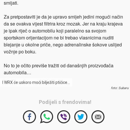
smijati.
Za pretpostaviti je da je upravo smijeh jedini mogući način
da se ovakva vijest filtrira kroz mozak. Jer na kraju krajeva
je ipak riječ o automobilu koji paralelno sa svojom
sportskom orijentacijom ne bi trebao vlasnicima nuditi
blejanje u okolne priče, nego adrenalinske šokove uslijed
vožnje po boku.
No to je očito previše tražiti od današnjih proizvođača
automobila…
I WRX će uskoro moći bilježiti ptičice…
foto: Subaru
Podijeli s frendovima!