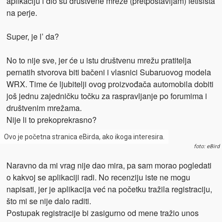
aplikaciju i dio su društvene mreže (pretpostavljam) fetišista
na perje.
Super, je l’ da?
No to nije sve, jer će u istu društvenu mrežu pratitelja
pernatih stvorova biti bačeni i vlasnici Subaruovog modela
WRX. Time će ljubitelji ovog proizvođača automobila dobiti
još jednu zajedničku točku za raspravljanje po forumima i
društvenim mrežama.
Nije li to prekoprekrasno?
Ovo je početna stranica eBirda, ako ikoga interesira.
foto: eBird
Naravno da mi vrag nije dao mira, pa sam morao pogledati
o kakvoj se aplikaciji radi. No recenziju iste ne mogu
napisati, jer je aplikacija već na početku tražila registraciju,
što mi se nije dalo raditi.
Postupak registracije bi zasigurno od mene tražio unos