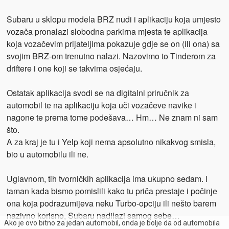
Subaru u sklopu modela BRZ nudi i aplikaciju koja umjesto
vozača pronalazi slobodna parkirna mjesta te aplikacija
koja vozačevim prijateljima pokazuje gdje se on (ili ona) sa
svojim BRZ-om trenutno nalazi. Nazovimo to Tinderom za
driftere i one koji se takvima osjećaju.
Ostatak aplikacija svodi se na digitalni priručnik za
automobil te na aplikaciju koja uči vozačeve navike i
nagone te prema tome podešava… Hm… Ne znam ni sam
što.
A za kraj je tu i Yelp koji nema apsolutno nikakvog smisla,
bio u automobilu ili ne.
Uglavnom, tih tvorničkih aplikacija ima ukupno sedam. I
taman kada bismo pomislili kako tu priča prestaje i počinje
ona koja podrazumijeva neku Turbo-opciju ili nešto barem
nazivno korisno, Subaru nadilazi samog sebe…
Ako je ovo bitno za jedan automobil, onda je bolje da od automobila