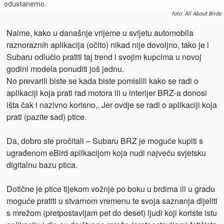
odustanemo.
foto: All About Birds
Naime, kako u današnje vrijeme u svijetu automobila
raznoraznih aplikacija (očito) nikad nije dovoljno, tako je i
Subaru odlučio pratiti taj trend i svojim kupcima u novoj
godini modela ponuditi još jednu.
No prevarili biste se kada biste pomislili kako se radi o
aplikaciji koja prati rad motora ili u interijer BRZ-a donosi
išta čak i nazivno korisno,. Jer ovdje se radi o aplikaciji koja
prati (pazite sad) ptice.
Da, dobro ste pročitali – Subaru BRZ je moguće kupiti s
ugrađenom eBird aplikacijom koja nudi najveću svjetsku
digitalnu bazu ptica.
Dotične je ptice tijekom vožnje po boku u brdima ili u gradu
moguće pratiti u stvarnom vremenu te svoja saznanja dijeliti
s mrežom (pretpostavljam pet do deset) ljudi koji koriste istu