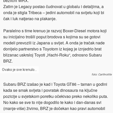
bezlični WRX.
Zatim je Legacy postao čudnovat u globalu i detaljima, a
onda je stigla Tribeca – jedini automobil na svijetu koji bi
čak i luk natjerao na plakanje.
Paralelno s time krenuo je razvoj Boxer-Diesel motora koji
su inicijalno trošili poput brodova s kojima su se gotovi
modeli prevozili iz Japana u svijet. A onda je tračak nade
donijelo partnerstvo s Toyotom iz kojeg je iznjedrio brat
blizanac uskrsloj Toyoti „Hachi-Roku“, odnosno Subaru
BRZ.
Ovako je sve krenulo…
foto: Carthrottle
Subaru BRZ izašao je kad i Toyota GT86 – taman u godini
kada se smak svijeta i povratak dinosaura na ključne
pozicije u svjetskom poretku očekivao preko nekoliko puta.
No kako se sve to nije dogodilo te kako i dan-danas svi
(manje-više) živimo, BRZ je dočekan kao pravi automobil