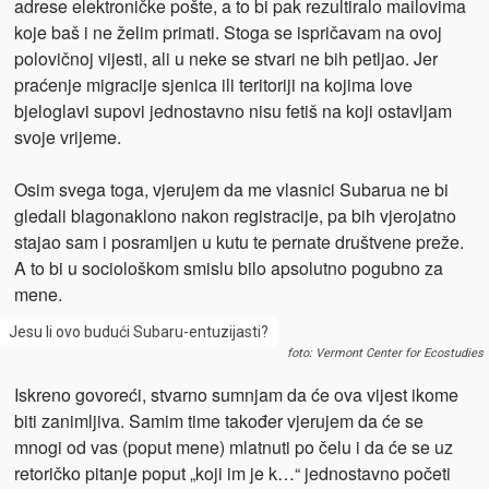
adrese elektroničke pošte, a to bi pak rezultiralo mailovima
koje baš i ne želim primati. Stoga se ispričavam na ovoj
polovičnoj vijesti, ali u neke se stvari ne bih petljao. Jer
praćenje migracije sjenica ili teritoriji na kojima love
bjeloglavi supovi jednostavno nisu fetiš na koji ostavljam
svoje vrijeme.
Osim svega toga, vjerujem da me vlasnici Subarua ne bi
gledali blagonaklono nakon registracije, pa bih vjerojatno
stajao sam i posramljen u kutu te pernate društvene preže.
A to bi u sociološkom smislu bilo apsolutno pogubno za
mene.
Jesu li ovo budući Subaru-entuzijasti?
foto: Vermont Center for Ecostudies
Iskreno govoreći, stvarno sumnjam da će ova vijest ikome
biti zanimljiva. Samim time također vjerujem da će se
mnogi od vas (poput mene) mlatnuti po čelu i da će se uz
retoričko pitanje poput „koji im je k…“ jednostavno početi