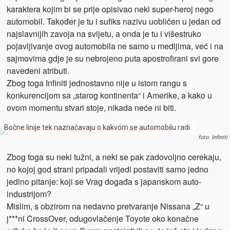
karaktera kojim bi se prije opisivao neki super-heroj nego
automobil. Također je tu i sufiks nazivu uobličen u jedan od
najslavnijih zavoja na svijetu, a onda je tu i višestruko
pojavljivanje ovog automobila ne samo u medijima, već i na
sajmovima gdje je su nebrojeno puta apostrofirani svi gore
navedeni atributi.
Zbog toga Infiniti jednostavno nije u istom rangu s
konkurencijom sa „starog kontinenta“ i Amerike, a kako u
ovom momentu stvari stoje, nikada neće ni biti.
Bočne linije tek naznačavaju o kakvom se automobilu radi.
foto: Infiniti
Zbog toga su neki tužni, a neki se pak zadovoljno cerekaju,
no kojoj god strani pripadali vrijedi postaviti samo jedno
jedino pitanje: koji se Vrag događa s japanskom auto-
industrijom?
Mislim, s obzirom na nedavno pretvaranje Nissana „Z“ u
j***ni CrossOver, odugovlačenje Toyote oko konačne