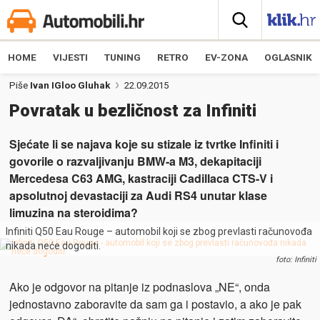
HOME
VIJESTI
TUNING
RETRO
EV-ZONA
OGLASNIK
Piše
Ivan IGloo Gluhak
22.09.2015
Povratak u bezličnost za Infiniti
Sjećate li se najava koje su stizale iz tvrtke Infiniti i
govorile o razvaljivanju BMW-a M3, dekapitaciji
Mercedesa C63 AMG, kastraciji Cadillaca CTS-V i
apsolutnoj devastaciji za Audi RS4 unutar klase
limuzina na steroidima?
Infiniti Q50 Eau Rouge – automobil koji se zbog prevlasti računovođa
nikada neće dogoditi.
foto: Infiniti
Ako je odgovor na pitanje iz podnaslova „NE“, onda
jednostavno zaboravite da sam ga i postavio, a ako je pak