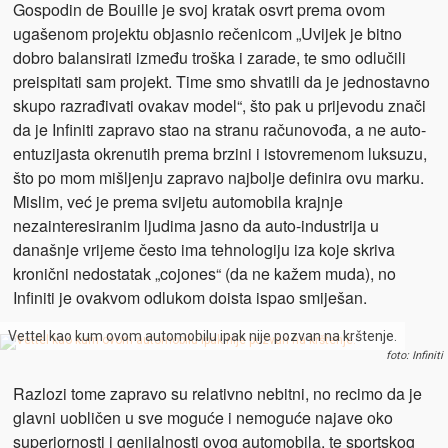
Gospodin de Bouille je svoj kratak osvrt prema ovom
ugašenom projektu objasnio rečenicom „Uvijek je bitno
dobro balansirati između troška i zarade, te smo odlučili
preispitati sam projekt. Time smo shvatili da je jednostavno
skupo razrađivati ovakav model“, što pak u prijevodu znači
da je Infiniti zapravo stao na stranu računovođa, a ne auto-
entuzijasta okrenutih prema brzini i istovremenom luksuzu,
što po mom mišljenju zapravo najbolje definira ovu marku.
Mislim, već je prema svijetu automobila krajnje
nezainteresiranim ljudima jasno da auto-industrija u
današnje vrijeme često ima tehnologiju iza koje skriva
kronični nedostatak „cojones“ (da ne kažem muda), no
Infiniti je ovakvom odlukom doista ispao smiješan.
Vettel kao kum ovom automobilu ipak nije pozvan na krštenje.
foto: Infiniti
Razlozi tome zapravo su relativno nebitni, no recimo da je
glavni uobličen u sve moguće i nemoguće najave oko
superiornosti i genijalnosti ovog automobila, te sportskog