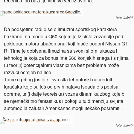
rečenica, no baza je vidljiva već iz aviona.
Ispod poklopca motora kuca srce Godzille.
foto: Infiniti
Da podsjetim: radilo se o limuzini sportskog karaktera
baziranoj na modelu Q50 kojem je iz čiste zezancije pod
poklopac motora ubačen onaj koji inače pogoni Nissan GT-
R. Time je dobivena limuzina sa svom silom luksuza i
tehnologije koja za bonus ima 560 konjskih snaga i s njima
(u teoriji) potencijalnim vlasnicima bez problema može
razvući osmjeh na lice.
Tome u prilog još ide i sva sila tehnološki naprednih
igračaka koje su još od prvih najava ispadale s popisa
opreme, te (i dalje teoretska) vozna dinamika zbog koje bi
se njemački trio fantastikus i pokoji u tu dimenziju svijeta
automobila zalutali Amerikanac mogli itekako posramiti.
Čak je i interijer atipičan za Japance.
foto: Infiniti