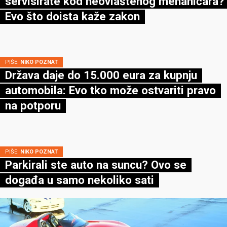
servisirate kod neovlaštenog mehaničara?
Evo što doista kaže zakon
PIŠE:
NIKO POZNAT
Država daje do 15.000 eura za kupnju
automobila: Evo tko može ostvariti pravo
na potporu
PIŠE:
NIKO POZNAT
Parkirali ste auto na suncu? Ovo se
događa u samo nekoliko sati