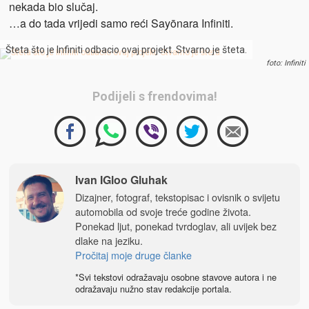
nekada bio slučaj.
…a do tada vrijedi samo reći Sayōnara Infiniti.
Šteta što je Infiniti odbacio ovaj projekt. Stvarno je šteta.
foto: Infiniti
Podijeli s frendovima!
Ivan IGloo Gluhak
Dizajner, fotograf, tekstopisac i ovisnik o svijetu
automobila od svoje treće godine života.
Ponekad ljut, ponekad tvrdoglav, ali uvijek bez
dlake na jeziku.
Pročitaj moje druge članke
*Svi tekstovi odražavaju osobne stavove autora i ne
odražavaju nužno stav redakcije portala.