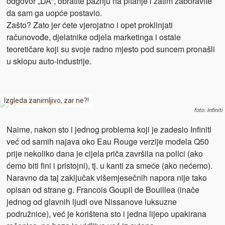
odgovor „DA“, obratite pažnju na pitanje i zatim zaboravite
da sam ga uopće postavio.
Zašto? Zato jer ćete vjerojatno i opet proklinjati
računovođe, djelatnike odjela marketinga i ostale
teoretičare koji su svoje radno mjesto pod suncem pronašli
u sklopu auto-industrije.
Izgleda zanimljivo, zar ne?!
foto: Infiniti
Naime, nakon sto i jednog problema koji je zadesio Infiniti
već od samih najava oko Eau Rouge verzije modela Q50
prije nekoliko dana je cijela priča završila na polici (ako
ćemo biti fini i pristojni), tj. u kanti za smeće (ako nećemo).
Naravno da taj zaključak višemjesečnih napora nije tako
opisan od strane g. Francois Goupil de Bouillea (inače
jednog od glavnih ljudi ove Nissanove luksuzne
podružnice), već je korištena sto i jedna lijepo upakirana