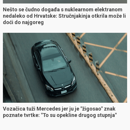
Nešto se čudno događa s nuklearnom elektranom
nedaleko od Hrvatske: Stručnjakinja otkrila može li
doći do najgoreg
Vozačica tuži Mercedes jer ju je "žigosao" znak
poznate tvrtke: "To su opekline drugog stupnja"