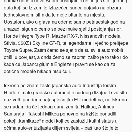
odluke hoće li nova Supra postojati ili ne, te još sto i jednog
gafa koji se iz zemlje izlazećeg sunca pojavio na obzoru,
jednostavno mislim da je moje pitanje na mjestu.
Uostalom, ako u glavama odemo samo petnaestak godina
unazad, sigurno ćemo se bez muke sjetiti postojanja npr.
Honde Integre Type R, Mazde RX-7, Nissanovih modela
Silvia, 350Z i Skyline GT-R, te legendarne i vječno prelijepe
Toyote Supre. Zatim ćemo se sjetiti da su svi ti automobili
otišli u povijest, a onda ćemo se zapitati zašto je to tako i do
kada će Japanci glumiti Engleze i praviti se kao da za
dotične modele nikada nisu čuli.
Iskreno ne znam zašto japanska auto-industrija forsira
Hibride, male gradske automobile čudnog dizajna i svu silu
nazivnih pandana najuspješnijim EU-modelima, no iskreno
se nadam da će jednog dana zemlja Haikua, Animea,
Samuraja i Takeshi Miikea ponovno na tržište ponuditi
pokoji „kamikaze“ model koji će zaslužiti kultni status u
očima auto-entuzijasta diljem svijeta – baš kao što je to