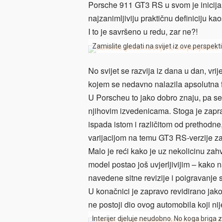
Porsche 911 GT3 RS u svom je inicijal
najzanimljiviju praktičnu definiciju ka
I to je savršeno u redu, zar ne?!
Zamislite gledati na svijet iz ove perspekt
No svijet se razvija iz dana u dan, vr
kojem se nedavno nalazila apsolutna f
U Porscheu to jako dobro znaju, pa se
njihovim izvedenicama. Stoga je zapra
ispada istom i različitom od prethodne
varijacijom na temu GT3 RS-verzije za
Malo je reći kako je uz nekolicinu za
model postao još uvjerljivijim – kako n
navedene sitne revizije i poigravanje
U konačnici je zapravo revidirano jako 
ne postoji dio ovog automobila koji ni
Interijer djeluje neudobno. No koga briga 