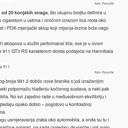
foto: Porsche
u od 20 konjskih snaga
, što ukupnu brojku definira u
 s cigaretom u ustima i ciničnim izrazom lica mota oko
ati i PDK-mjenjački sklop koji mijenja brzine brže nego
ih sklopova u službi performansi tiče, sve je u ovom
che 911 GT3 RS karakterom doista podsjeća na Hannibala
uz 911.
foto: Porsche
g broja 991.2 dobilo nove branike s još izraženijim
 neki potpomažu hlađenju kočionog sustava, a neki pak
bila. No svi zajedno rade u međusobnom ekvilibriju i
izgledaju opako dobro – pogotovo u kontrastnoj
ama.
logu usmjeravanja zraka oko automobila, a onda su tu i
 malčice poigrali, pa sada izgledaju drugačije i još malo