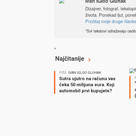
Ivan IGloo Gluhak
Dizajner, fotograf, tekstop
života. Ponekad ljut, ponek
Pročitaj moje druge člank
*Svi tekstovi odražavaju osob
<
Najčitanije
PIŠE:
IVAN IGLOO GLUHAK
Sutra ujutro na računu vas
čeka 50 milijuna eura. Koji
automobil prvi kupujete?