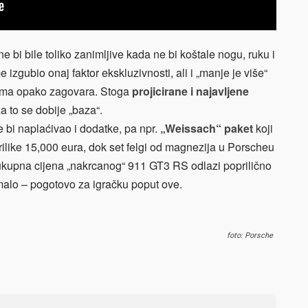
 bi bile toliko zanimljive kada ne bi koštale nogu, ruku i
me izgubio onaj faktor ekskluzivnosti, ali i „manje je više“
ćima opako zagovara. Stoga
projicirane i najavljene
a to se dobije „baza“.
 bi naplaćivao i dodatke, pa npr.
„Weissach“ paket
koji
ilike 15,000 eura, dok set felgi od magnezija u Porscheu
 ukupna cijena „nakrcanog“ 911 GT3 RS odlazi poprilično
 malo – pogotovo za igračku poput ove.
foto: Porsche