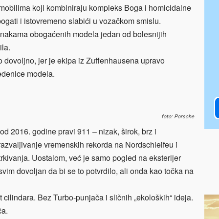
omobilima koji kombiniraju kompleks Boga i homicidalne
bogati i istovremeno slabići u vozačkom smislu.
-oznakama obogaćenih modela jedan od bolesnijih
la.
o dovoljno, jer je ekipa iz Zuffenhausena upravo
vedenice modela.
foto: Porsche
od 2016. godine pravi 911 – nizak, širok, brz i
 razvaljivanje vremenskih rekorda na Nordschleifeu i
trkivanja. Uostalom, već je samo pogled na eksterijer
m dovoljan da bi se to potvrdilo, ali onda kao točka na
st cilindara. Bez Turbo-punjača i sličnih „ekoloških“ ideja.
ća.