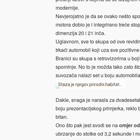
modernije.
Nevjerojatno je da se ovako nešto spo
motora dobio je i integrirano treće stop
dimenzija 20 i 21 inča.
Uglavnom, sve to skupa od ove revidi
trkaći automobil koji uza sve pozitivne
Branici su skupa s retrovizorima u boji
spominje. No to je možda tako zato što 
suvozača nalazi set u boju automobila
Staza je njegov prirodni habitat…
Dakle, snaga je narasla za dvadesetak 
boju prezentacijskog primjerka, reklo bi 
bitan.
Ono što pak jest svodi se na
omjer od
ubrzanje do stotke od 3,2 sekunde i m