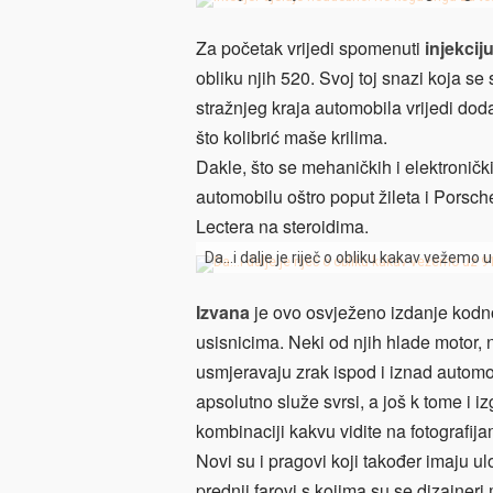
Za početak vrijedi spomenuti
injekcij
obliku njih 520. Svoj toj snazi koja se
stražnjeg kraja automobila vrijedi dod
što kolibrić maše krilima.
Dakle, što se mehaničkih i elektroničk
automobilu oštro poput žileta i Pors
Lectera na steroidima.
Da…i dalje je riječ o obliku kakav vežemo 
Izvana
je ovo osvježeno izdanje kodno
usisnicima. Neki od njih hlade motor,
usmjeravaju zrak ispod i iznad automo
apsolutno služe svrsi, a još k tome i 
kombinaciji kakvu vidite na fotografij
Novi su i pragovi koji također imaju u
prednji farovi s kojima su se dizajneri