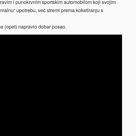
avim i punokrvnim sportskim automobilom koji svojim
malnu“ upotrebu, već stremi prema koketiranju s
che (opet) napravio dobar posao.