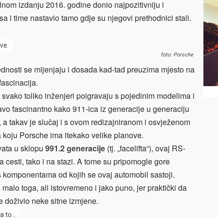
nom izdanju 2016. godine donio najpozitivniju i
osa i time nastavio tamo gdje su njegovi prethodnici stali.
ive.
foto: Porsche
ijednosti se mijenjaju i dosada kad-tad preuzima mjesto na
ascinacija.
 svako toliko inženjeri poigravaju s pojedinim modelima i
vo fascinantno kako 911-ica iz generacije u generaciju
, a takav je slučaj i s ovom redizajniranom i osvježenom
 koju Porsche ima itekako velike planove.
hvata u sklopu
991.2 generacije
(tj. „facelifta“), ovaj RS-
a cesti, tako i na stazi. A tome su pripomogle gore
 s komponentama od kojih se ovaj automobil sastoji.
malo toga, ali istovremeno i jako puno, jer praktički da
je doživio neke sitne izmjene.
za to…