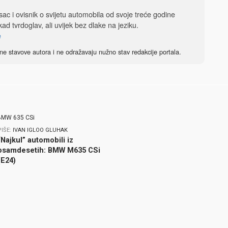
isac i ovisnik o svijetu automobila od svoje treće godine
ad tvrdoglav, ali uvijek bez dlake na jeziku.
e
ne stavove autora i ne odražavaju nužno stav redakcije portala.
PIŠE:
IVAN IGLOO GLUHAK
“Najkul” automobili iz
osamdesetih: BMW M635 CSi
(E24)