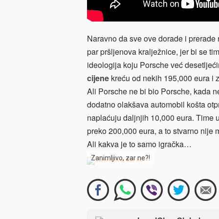
Naravno da sve ove dorade i prerade ne
par pršljenova kralježnice, jer bi se ti
ideologija koju Porsche već desetlje
cijene
kreću od nekih 195,000 eura i z
Ali Porsche ne bi bio Porsche, kada ne
dodatno olakšava automobil košta otpr
naplaćuju daljnjih 10,000 eura. Time
preko 200,000 eura, a to stvarno nije
Ali kakva je to samo igračka…
Zanimljivo, zar ne?!