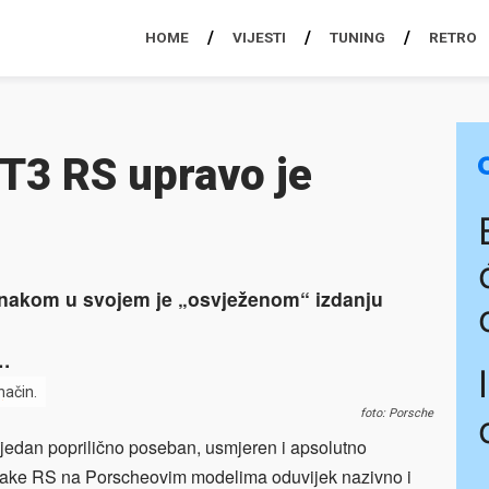
HOME
VIJESTI
TUNING
RETRO
T3 RS upravo je
nakom u svojem je „osvježenom“ izdanju
i…
način.
foto: Porsche
jedan poprilično poseban, usmjeren i apsolutno
ake RS na Porscheovim modelima oduvijek nazivno i