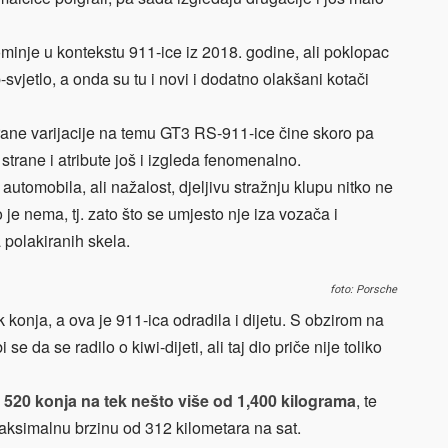
minje u kontekstu 911-ice iz 2018. godine, ali poklopac
-svjetlo, a onda su tu i novi i dodatno olakšani kotači
rane varijacije na temu GT3 RS-911-ice čine skoro pa
 strane i atribute još i izgleda fenomenalno.
 automobila, ali nažalost, djeljivu stražnju klupu nitko ne
je nema, tj. zato što se umjesto nje iza vozača i
 polakiranih skela.
foto: Porsche
konja, a ova je 911-ica odradila i dijetu. S obzirom na
se da se radilo o kiwi-dijeti, ali taj dio priče nije toliko
 520 konja na tek nešto više od 1,400 kilograma
, te
aksimalnu brzinu od 312 kilometara na sat.