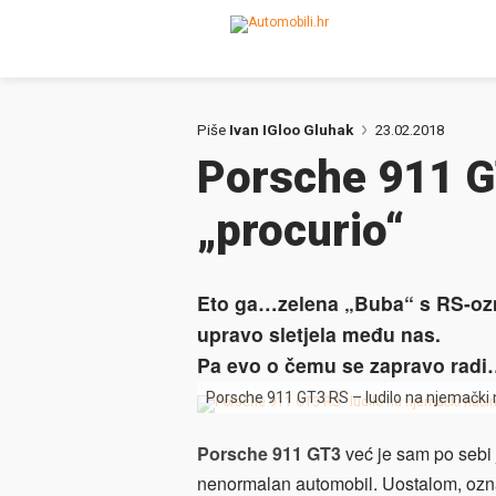
Piše
Ivan IGloo Gluhak
23.02.2018
Porsche 911 G
„procurio“
Eto ga…zelena „Buba“ s RS-oz
upravo sletjela među nas.
Pa evo o čemu se zapravo rad
Porsche 911 GT3 RS – ludilo na njemački 
Porsche 911 GT3
već je sam po sebi 
nenormalan automobil. Uostalom, ozn