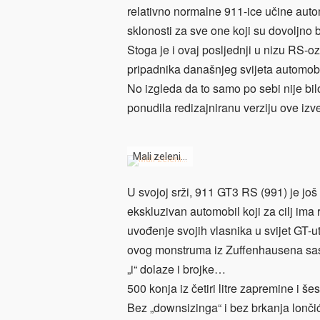
relativno normalne 911-ice učine aut
sklonosti za sve one koji su dovoljno 
Stoga je i ovaj posljednji u nizu RS
pripadnika današnjeg svijeta automobi
No izgleda da to samo po sebi nije bil
ponudila redizajniranu verziju ove iz
Mali zeleni…
U svojoj srži, 911 GT3 RS (991) je još 
ekskluzivan automobil koji za cilj ima
uvođenje svojih vlasnika u svijet GT-u
ovog monstruma iz Zuffenhausena sasvi
„i“ dolaze i brojke…
500 konja iz četiri litre zapremine i še
Bez „downsizinga“ i bez brkanja lonči