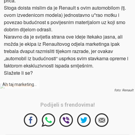
priča.
Stoga doista mislim da je Renault s ovim automobilom (tj.
ovom izvedenicom modela) jednostavno u*rao motku i
povezao budućnost s povijesnim materijalom uz koji smo
dobrim dijelom odrasli.
Naravno da je svijetla strana ove ideje itekako jasna, ali
možda je ekipa iz Renaultovog odjela marketinga ipak
trebala dvaput razmisliti tijekom razrade, jer ovakav
„automobil iz budućnosti“ usprkos svim stavkama opreme i
faktorom ekskluzivnosti ispada smiješnim.
Slažete li se?
Ah taj marketing…
foto: Renault
Podijeli s frendovima!