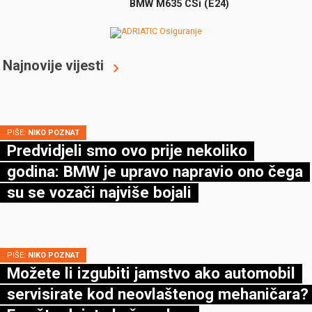
BMW M635 CSi (E24)
Najnovije vijesti
PIŠE:
NIKO POZNAT
Predvidjeli smo ovo prije nekoliko
godina: BMW je upravo napravio ono čega
su se vozači najviše bojali
PIŠE:
NIKO POZNAT
Možete li izgubiti jamstvo ako automobil
servisirate kod neovlaštenog mehaničara?