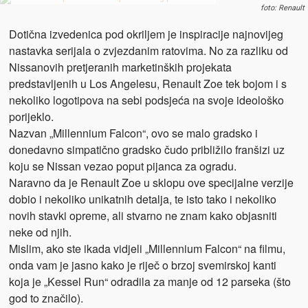
foto: Renault
Dotična izvedenica pod okriljem je inspiracije najnovijeg
nastavka serijala o zvjezdanim ratovima. No za razliku od
Nissanovih pretjeranih marketinških projekata
predstavljenih u Los Angelesu, Renault Zoe tek bojom i s
nekoliko logotipova na sebi podsjeća na svoje ideološko
porijeklo.
Nazvan „Millennium Falcon“, ovo se malo gradsko i
donedavno simpatično gradsko čudo približilo franšizi uz
koju se Nissan vezao poput pijanca za ogradu.
Naravno da je Renault Zoe u sklopu ove specijalne verzije
dobio i nekoliko unikatnih detalja, te isto tako i nekoliko
novih stavki opreme, ali stvarno ne znam kako objasniti
neke od njih.
Mislim, ako ste ikada vidjeli „Millennium Falcon“ na filmu,
onda vam je jasno kako je riječ o brzoj svemirskoj kanti
koja je „Kessel Run“ odradila za manje od 12 parseka (što
god to značilo).