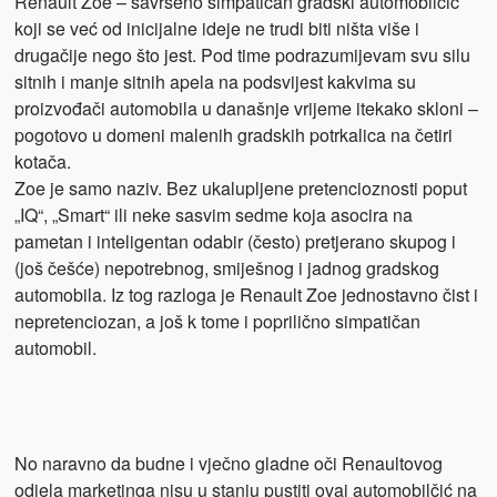
Renault Zoe – savršeno simpatičan gradski automobilčić
koji se već od inicijalne ideje ne trudi biti ništa više i
drugačije nego što jest. Pod time podrazumijevam svu silu
sitnih i manje sitnih apela na podsvijest kakvima su
proizvođači automobila u današnje vrijeme itekako skloni –
pogotovo u domeni malenih gradskih potrkalica na četiri
kotača.
Zoe je samo naziv. Bez ukalupljene pretencioznosti poput
„IQ“, „Smart“ ili neke sasvim sedme koja asocira na
pametan i inteligentan odabir (često) pretjerano skupog i
(još češće) nepotrebnog, smiješnog i jadnog gradskog
automobila. Iz tog razloga je Renault Zoe jednostavno čist i
nepretenciozan, a još k tome i poprilično simpatičan
automobil.
No naravno da budne i vječno gladne oči Renaultovog
odjela marketinga nisu u stanju pustiti ovaj automobilčić na