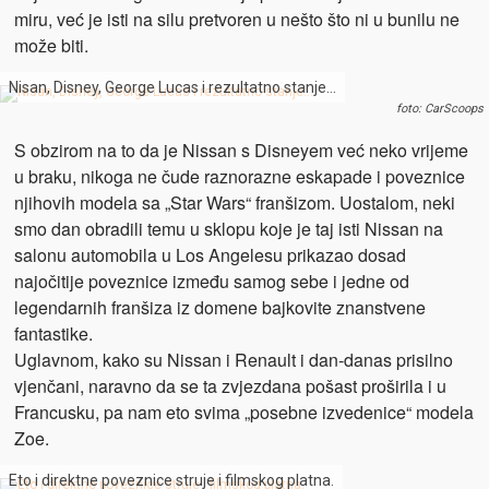
miru, već je isti na silu pretvoren u nešto što ni u bunilu ne
može biti.
Nisan, Disney, George Lucas i rezultatno stanje…
foto: CarScoops
S obzirom na to da je Nissan s Disneyem već neko vrijeme
u braku, nikoga ne čude raznorazne eskapade i poveznice
njihovih modela sa „Star Wars“ franšizom. Uostalom, neki
smo dan obradili temu u sklopu koje je taj isti Nissan na
salonu automobila u Los Angelesu prikazao dosad
najočitije poveznice između samog sebe i jedne od
legendarnih franšiza iz domene bajkovite znanstvene
fantastike.
Uglavnom, kako su Nissan i Renault i dan-danas prisilno
vjenčani, naravno da se ta zvjezdana pošast proširila i u
Francusku, pa nam eto svima „posebne izvedenice“ modela
Zoe.
Eto i direktne poveznice struje i filmskog platna.