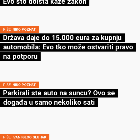
Evo što doista kaže zakon
PIŠE:
NIKO POZNAT
Država daje do 15.000 eura za kupnju
automobila: Evo tko može ostvariti pravo
na potporu
PIŠE:
NIKO POZNAT
Parkirali ste auto na suncu? Ovo se
događa u samo nekoliko sati
PIŠE:
IVAN IGLOO GLUHAK