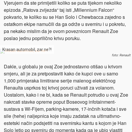
Vjerujem da ste primijetili koliko se puta tijekom nekoliko
epizoda „Ratova zvijezda“ taj isti „Millennium Falcon“
pokvario, te koliko su se Han Solo i Chewbacca zajedno s
ostatkom ekipe namučili da ga održe u svemiru i u pokretu,
pa nekako mislim da je ovom poveznicom Renault Zoe
poslao jednu poprilično krivu poruku.
Krasan automobil, zar ne?!
foto: Renault
Dakle, u globalu je ovaj Zoe jednostavno otišao u krivom
smjeru, ali je za pretpostaviti kako će kupci ove u samo
1,000 primjeraka limitirane serije malenog električnog
Renaulta usprkos toj krivoj poruci uživati za volanom.
Uostalom, kako i ne bi, kada se Renault potrudio u ovaj Zoe
nakrcati stavke opreme poput Boseovog infotainment-
sustava s Wi-Fijem, parking-kamere, 17-inčnih kotača i sve
sile (hehe) naljepnica koje imaju zadatak na ultimativno-
estetski način podsjetiti na svemirsku kantu s kojom je Han
Solo letio po svemiru do momenta kada ga je ubio vlastiti