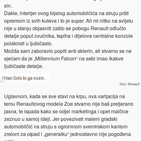
sin.
Dakle, interijer ovog bijelog automobilčića na struju pršti
opremom iz svih kuteva i to je super. Ali mi nitko na svijetu
nije u stanju objasniti zašto se pobogu Renault odlučio
detalje poput zvučnika, tepiha i dijelova centralne konzole
polakirati u ljubičasto.
Možda sam zaboravio popiti anti-sklerin, ali stvarno se ne
sjećam da je „Millennium Falcon“ na sebi imao ikakve
ljubičaste detalje.
I Han Solo bi ga vozio…
foto: Renault
Uglavnom, kada se sve stavi na krpu, ova varijacija na
temu Renaultovog modela Zoe stvarno nije baš pretjerano
jasna, te ispada kako se odjel marketinga i opet malčice
zeznuo u samoj ideji. Jer povezivati maleni gradski
automobilčić na struju s ogromnom svemirskom kantom
zrelom za otpad i „generalku“ jednostavno nije pogođena