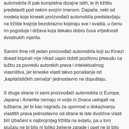
automobila ili pak kompletne dizajne istih, te ih tržištu
predstaviti pod nekim svojim imenom. Dapače, neki od
modela koje kineski proizvođači automobila predstavljaju
na tržište krajnje bezobrazno kopiraju sve i svašta, u čemu
im pogoduje i država koja itekako dobro čuva vrijednosti
dvostrukih mjerila.
Samim time niti jedan proizvođač automobila koji su Kinezi
dosad kopirali nije nikad uspio dobiti pozitivnu presudu na
tužbu za povredu autorskih prava i intelektualnog
vlasništva, jer kineske vlasti takvo ponašanje od
„kapitalističkih zemalja“ jednostavno ne dopuštaju.
S druge strane ni sami proizvođači automobila iz Europe,
Japana i Amerike nemaju ni volje ni živaca ustrajati na
tužbama, jer bi kao nagradu za upornost u dokazivanju
vlastitih prava jednostavno od strane te iste dvolične vlasti
bili izbačeni s najbrojnijeg tržišta na svijetu, pa u tom
slučaju ne bi bilo ni toliko željene zarade i opet ne bi bilo