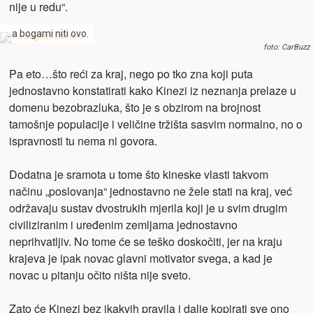
nije u redu“.
…a bogami niti ovo.
foto: CarBuzz
Pa eto…što reći za kraj, nego po tko zna koji puta
jednostavno konstatirati kako Kinezi iz neznanja prelaze u
domenu bezobrazluka, što je s obzirom na brojnost
tamošnje populacije i veličine tržišta sasvim normalno, no o
ispravnosti tu nema ni govora.
Dodatna je sramota u tome što kineske vlasti takvom
načinu „poslovanja“ jednostavno ne žele stati na kraj, već
održavaju sustav dvostrukih mjerila koji je u
svim drugim
civiliziranim i uređenim zemljama jednostavno
neprihvatljiv. No tome će se teško doskočiti, jer na kraju
krajeva je ipak novac glavni
motivator svega, a kad je
novac u pitanju očito ništa nije sveto.
Zato će Kinezi bez ikakvih pravila i dalje kopirati sve ono