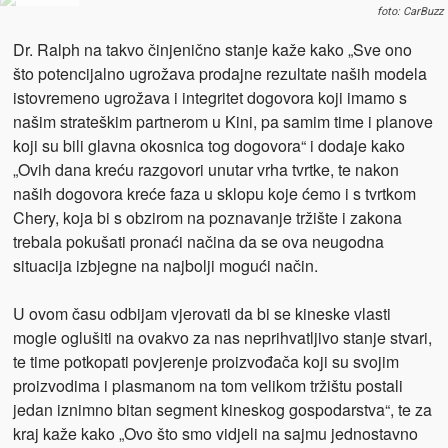
foto: CarBuzz
Dr. Ralph na takvo činjenično stanje kaže kako „Sve ono
što potencijalno ugrožava prodajne rezultate naših modela
istovremeno ugrožava i integritet dogovora koji imamo s
našim strateškim partnerom u Kini, pa samim time i planove
koji su bili
glavna okosnica tog dogovora“ i dodaje kako
„Ovih dana kreću razgovori unutar vrha tvrtke, te nakon
naših dogovora kreće faza u sklopu koje ćemo i s tvrtkom
Chery, koja bi s obzirom na poznavanje tržište i zakona
trebala pokušati pronaći načina da se ova neugodna
situacija
izbjegne na najbolji mogući način.
U ovom času odbijam vjerovati da bi se kineske vlasti
mogle oglušiti na ovakvo za nas neprihvatljivo stanje stvari,
te time potkopati povjerenje proizvođača koji su svojim
proizvodima i plasmanom na tom velikom tržištu postali
jedan
iznimno bitan segment kineskog gospodarstva“, te za
kraj kaže kako „Ovo što smo vidjeli na sajmu jednostavno