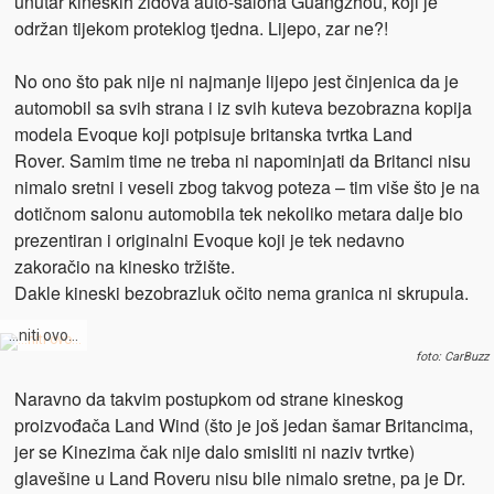
unutar kineskih zidova auto-salona Guangzhou, koji je
održan tijekom proteklog tjedna. Lijepo, zar ne?!
No ono što pak nije ni najmanje lijepo jest činjenica da je
automobil sa svih strana i iz svih kuteva bezobrazna kopija
modela Evoque koji potpisuje britanska tvrtka Land
Rover. Samim time ne treba ni napominjati da Britanci nisu
nimalo sretni i veseli zbog takvog poteza – tim više što je na
dotičnom salonu automobila tek nekoliko metara dalje bio
prezentiran i originalni Evoque koji je tek nedavno
zakoračio na kinesko tržište.
Dakle kineski bezobrazluk očito nema granica ni skrupula.
…niti ovo…
foto: CarBuzz
Naravno da takvim postupkom od strane kineskog
proizvođača Land Wind (što je još jedan šamar Britancima,
jer se Kinezima čak nije dalo smisliti ni naziv tvrtke)
glavešine u Land Roveru nisu bile nimalo sretne, pa je Dr.