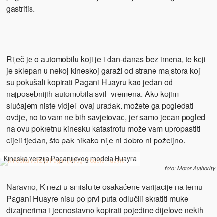
gastritis.
Riječ je o automobilu koji je i dan-danas bez imena, te koji
je sklepan u nekoj kineskoj garaži od strane majstora koji
su pokušali
kopirati Pagani
Huayru kao jedan od
najposebnijih automobila svih vremena. Ako kojim
slučajem niste vidjeli ovaj uradak, možete ga pogledati
ovdje, no to vam ne bih savjetovao, jer samo jedan pogled
na ovu pokretnu kinesku katastrofu može vam upropastiti
cijeli tjedan, što pak nikako nije ni dobro ni poželjno.
Kineska verzija Paganijevog modela Huayra
foto: Motor Authority
Naravno, Kinezi u smislu te osakaćene varijacije na temu
Pagani
Huayre nisu po prvi puta odlučili skratiti muke
dizajnerima i jednostavno kopirati pojedine dijelove nekih