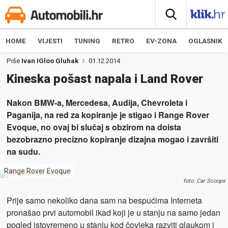
HOME
VIJESTI
TUNING
RETRO
EV-ZONA
OGLASNIK
Piše
Ivan IGloo Gluhak
01.12.2014
Kineska pošast napala i Land Rover
Nakon BMW-a, Mercedesa, Audija, Chevroleta i
Paganija, na red za kopiranje je stigao i Range Rover
Evoque, no ovaj bi slučaj s obzirom na doista
bezobrazno precizno kopiranje dizajna mogao i završiti
na sudu.
Range Rover Evoque
foto: Car Scoops
Prije samo nekoliko dana sam na bespućima Interneta
pronašao prvi automobil ikad koji je u stanju na samo jedan
pogled istovremeno u stanju kod čovjeka razviti glaukom i