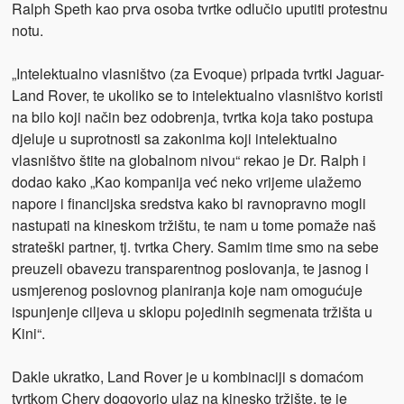
Ralph
Speth kao prva osoba tvrtke odlučio uputiti protestnu
notu.
„Intelektualno vlasništvo (za Evoque) pripada tvrtki Jaguar-
Land Rover, te
ukoliko se to intelektualno vlasništvo koristi
na bilo koji način bez odobrenja, tvrtka koja tako postupa
djeluje u suprotnosti sa zakonima koji intelektualno
vlasništvo štite na globalnom nivou“ rekao je Dr. Ralph i
dodao kako „Kao kompanija već neko vrijeme ulažemo
napore i financijska sredstva kako bi ravnopravno mogli
nastupati na kineskom tržištu, te nam u tome pomaže naš
strateški partner, tj. tvrtka Chery. Samim time smo na sebe
preuzeli obavezu transparentnog poslovanja, te jasnog i
usmjerenog poslovnog planiranja koje nam omogućuje
ispunjenje ciljeva u sklopu pojedinih segmenata tržišta u
Kini“.
Dakle ukratko, Land Rover je u kombinaciji s domaćom
tvrtkom Chery dogovorio ulaz na kinesko tržište, te je