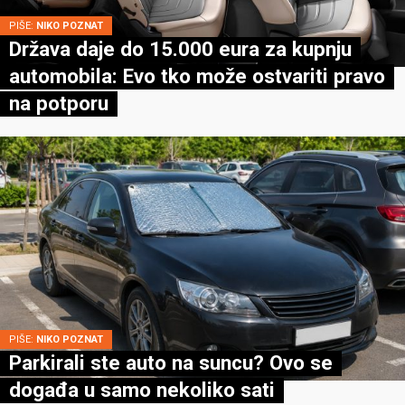
PIŠE:
NIKO POZNAT
Država daje do 15.000 eura za kupnju
automobila: Evo tko može ostvariti pravo
na potporu
PIŠE:
NIKO POZNAT
Parkirali ste auto na suncu? Ovo se
događa u samo nekoliko sati