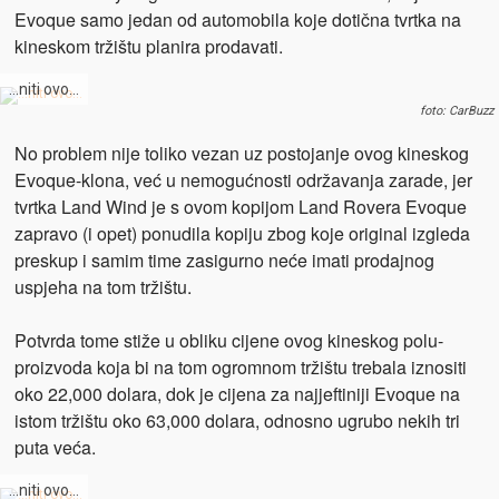
Evoque samo jedan od automobila koje dotična tvrtka na
kineskom tržištu planira prodavati.
…niti ovo…
foto: CarBuzz
No problem nije toliko vezan uz postojanje ovog kineskog
Evoque-klona, već u nemogućnosti održavanja zarade, jer
tvrtka Land Wind je s ovom kopijom Land Rovera Evoque
zapravo (i opet) ponudila kopiju zbog koje original izgleda
preskup i samim time zasigurno neće imati prodajnog
uspjeha na tom tržištu.
Potvrda tome stiže u obliku cijene ovog kineskog polu-
proizvoda koja bi na tom ogromnom tržištu trebala iznositi
oko 22,000 dolara, dok je cijena za najjeftiniji Evoque na
istom tržištu oko 63,000 dolara, odnosno ugrubo nekih tri
puta veća.
…niti ovo…