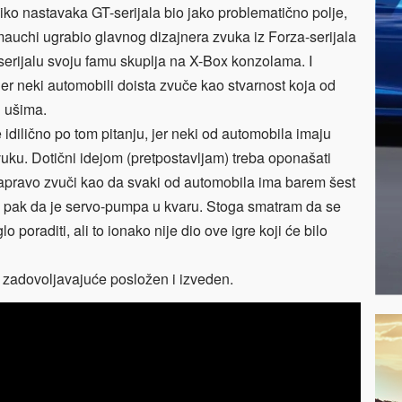
iko nastavaka GT-serijala bio jako problematično polje,
mauchi ugrabio glavnog dizajnera zvuka iz Forza-serijala
serijalu svoju famu skuplja na X-Box konzolama. I
jer neki automobili doista zvuče kao stvarnost koja od
u ušima.
e idilično po tom pitanju, jer neki od automobila imaju
uku. Dotični idejom (pretpostavljam) treba oponašati
apravo zvuči kao da svaki od automobila ima barem šest
 pak da je servo-pumpa u kvaru. Stoga smatram da se
poraditi, ali to ionako nije dio ove igre koji će bilo
ko zadovoljavajuće posložen i izveden.