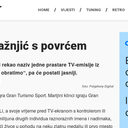
HOME
VIJESTI
TUNING
RETRO
ažnjić s povrćem
 rekao naziv jedne prastare TV-emisije iz
obratimo“, pa će postati jasniji.
foto: Polyphony Digital
ra Gran Turismo Sport. Marijini klinci igraju Gran
 Li, a svoje vrijeme pred TV-ekranom s kontrolerom ili
ilijuna drugih individua raznoraznih imena i nadimaka,
ći živce u pohodu na neku zlatnu medalju ili prvo mjesto