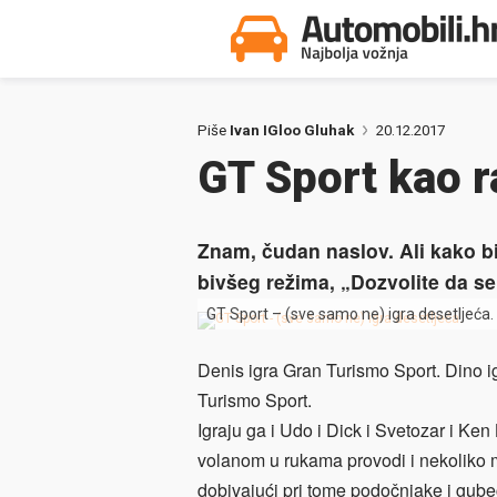
Piše
Ivan IGloo Gluhak
20.12.2017
GT Sport kao r
Znam, čudan naslov. Ali kako bi
bivšeg režima, „Dozvolite da se 
GT Sport – (sve samo ne) igra desetljeća.
Denis igra Gran Turismo Sport. Dino ig
Turismo Sport.
Igraju ga i Udo i Dick i Svetozar i Ken
volanom u rukama provodi i nekoliko m
dobivajući pri tome podočnjake i gube