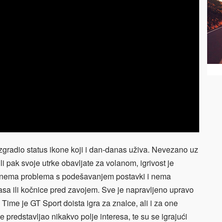
izgradio status ikone koji i dan-danas uživa. Nevezano uz
li pak svoje utrke obavljate za volanom, igrivost je
, nema problema s podešavanjem postavki i nema
gasa ili kočnice pred zavojem. Sve je napravljeno upravo
Time je GT Sport doista igra za znalce, ali i za one
e predstavljao nikakvo polje interesa, te su se igrajući