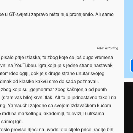
se u GT-svijetu zapravo ništa nije promijenilo. Ali samo
foto: AutoBlog
e pisalo prije izlaska, te zbog koje će još dugo vremena
slavni na YouTubeu. Igra koja je s jedne strane nastavak
ator“ ideologiji, dok je s druge strane unutar svojeg
 odmak od klasike kakvu smo do sada poznavali.
ra zbog koje su „gejmerima“ zbog kašnjenja od punih
(sram vas bilo) krvni tlak. Ali to je jednostavno tako i na
 jer g. Yamauchi zajedno sa svojom izdavačkom kućom
radi na marketingu, akademiji, televiziji i utrkama
 samoj igri.
šio previše riječi na uvodni dio cijele priče, radije bih