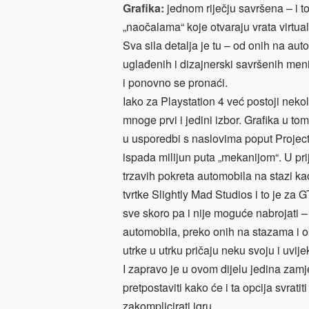
Grafika:
jednom riječju savršena – i to
„naočalama“ koje otvaraju vrata virtua
Sva sila detalja je tu – od onih na aut
uglađenih i dizajnerski savršenih meni
i ponovno se pronaći.
Iako za Playstation 4 već postoji nekol
mnoge prvi i jedini izbor. Grafika u to
u usporedbi s naslovima poput Projec
ispada milijun puta „mekanijom“. U prij
trzavih pokreta automobila na stazi ka
tvrtke Slightly Mad Studios i to je za GT
sve skoro pa i nije moguće nabrojati –
automobila, preko onih na stazama i o
utrke u utrku pričaju neku svoju i uvije
I zapravo je u ovom dijelu jedina zam
pretpostaviti kako će i ta opcija svratit
zakomplicirati igru.