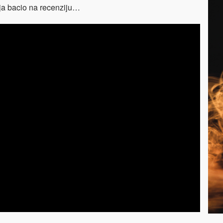
nja bacio na recenziju…