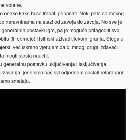
lne volane.
o onako kako bi se trebali ponašati. Neki pate od mekog
po neravninama na stazi od zavoja do zavoja. No sve je
generalnih postavki igre, pa je moguće prilagoditi svoj
u (ili obrnuto) i istinski uživati tijekom igranja. Stoga u
erki, već iskreno vjerujem da bi mnogi drugi izdavači
a mogli štošta naučiti.
 generalnu postavku uključivanja i isključivanja
zavanja, jer nismo baš svi odjednom postali retardirani i
 samo smetaju.