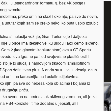
 čak i u „standardnom“ formatu, tj. bez 4K opcije i
lnog svemira.
omobilima, preko onih na stazi i oko nje, pa sve do novih,
ja unutar kojih sam se preko nekoliko puta uspio izgubiti
icina simulacija vožnje, Gran Turismo je i dalje za
m dijelu priče ima itekako veliku ulogu i ako ćemo iskreno,
t Cars 2 (kao glavnim konkurentom) ova u GT Sportu
evodu, ova igra ne pati od svojevrsne plastičnosti i
o što je to slučaj s najnovijom trkaćom izmišljotinom
 Sport definitivan plus. A onda su tu i toliki detalji, da ih
 od onih na karoserijiama i ostalim dijelovima
ko njih, pa sve do nebesa koja oblacima i bojama iz
k drugačiju priču.
jerka svedena na nedostatak aktivnog vremena, ali je za
i na PS4-konzole i time dodatno uljepšati, ali i