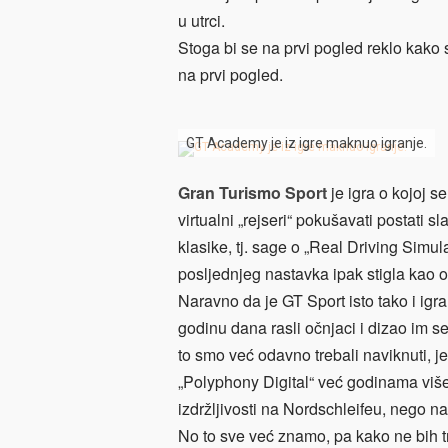
u utrci.
Stoga bi se na prvi pogled reklo kako 
na prvi pogled.
GT Academy je iz igre maknuo igranje.
Gran Turismo Sport
je igra o kojoj s
virtualni „rejseri“ pokušavati postati 
klasike, tj. sage o „Real Driving Simul
posljednjeg nastavka ipak stigla kao
Naravno da je GT Sport isto tako i ig
godinu dana rasli očnjaci i dizao im se 
to smo već odavno trebali naviknuti,
„Polyphony Digital“ već godinama više 
izdržljivosti na Nordschleifeu, nego na
No to sve već znamo, pa kako ne bih tro