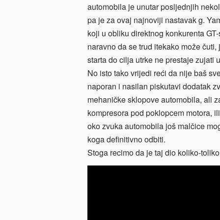
automobila je unutar posljednjih nekol
pa je za ovaj najnoviji nastavak g. Ya
koji u obliku direktnog konkurenta GT-
naravno da se trud itekako može čuti, 
starta do cilja utrke ne prestaje zujati 
No isto tako vrijedi reći da nije baš sv
naporan i nasilan piskutavi dodatak zv
mehaničke sklopove automobila, ali z
kompresora pod poklopcem motora, ili
oko zvuka automobila još malčice moglo 
koga definitivno odbiti.
Stoga recimo da je taj dio koliko-toli