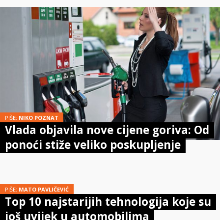
PIŠE:
NIKO POZNAT
Vlada objavila nove cijene goriva: Od
ponoći stiže veliko poskupljenje
PIŠE:
MATO PAVLIČEVIĆ
Top 10 najstarijih tehnologija koje su
još uvijek u automobilima