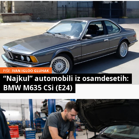
PIŠE:
IVAN IGLOO GLUHAK
“Najkul” automobili iz osamdesetih:
BMW M635 CSi (E24)