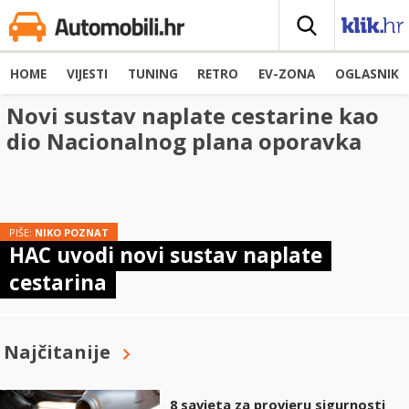
HOME
VIJESTI
TUNING
RETRO
EV-ZONA
OGLASNIK
Novi sustav naplate cestarine kao
dio Nacionalnog plana oporavka
PIŠE:
NIKO POZNAT
HAC uvodi novi sustav naplate
cestarina
Najčitanije
8 savjeta za provjeru sigurnosti