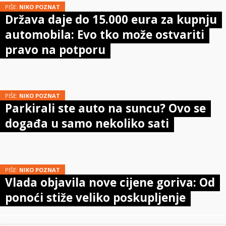
PIŠE:
NIKO POZNAT
Država daje do 15.000 eura za kupnju
automobila: Evo tko može ostvariti
pravo na potporu
PIŠE:
NIKO POZNAT
Parkirali ste auto na suncu? Ovo se
događa u samo nekoliko sati
PIŠE:
NIKO POZNAT
Vlada objavila nove cijene goriva: Od
ponoći stiže veliko poskupljenje