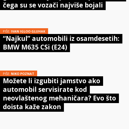
čega su se vozači najviše bojali
PIŠE:
IVAN IGLOO GLUHAK
“Najkul” automobili iz osamdesetih:
BMW M635 CSi (E24)
PIŠE:
NIKO POZNAT
Možete li izgubiti jamstvo ako
automobil servisirate kod
neovlaštenog mehaničara? Evo što
doista kaže zakon