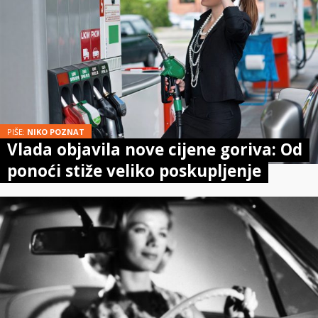
PIŠE:
NIKO POZNAT
Vlada objavila nove cijene goriva: Od
ponoći stiže veliko poskupljenje