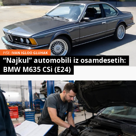
PIŠE:
IVAN IGLOO GLUHAK
“Najkul” automobili iz osamdesetih:
BMW M635 CSi (E24)