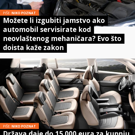
PIŠE:
NIKO POZNAT
Možete li izgubiti jamstvo ako
automobil servisirate kod
neovlaštenog mehaničara? Evo što
doista kaže zakon
PIŠE:
NIKO POZNAT
Država daje do 15.000 eura za kupnju