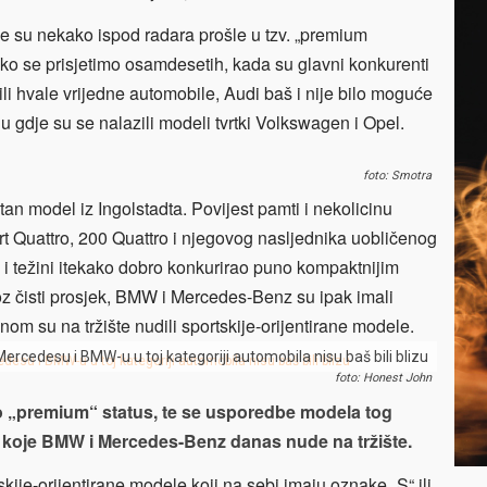
je su nekako ispod radara prošle u tzv. „premium
ko se prisjetimo osamdesetih, kada su glavni konkurenti
i hvale vrijedne automobile, Audi baš i nije bilo moguće
onu gdje su se nalazili modeli tvrtki Volkswagen i Opel.
foto: Smotra
tan model iz Ingolstadta. Povijest pamti i nekolicinu
t Quattro, 200 Quattro i njegovog nasljednika uobličenog
 i težini itekako dobro konkurirao puno kompaktnijim
z čisti prosjek, BMW i Mercedes-Benz su ipak imali
inom su na tržište nudili sportskije-orijentirane modele.
ercedesu i BMW-u u toj kategoriji automobila nisu baš bili blizu
foto: Honest John
o „premium“ status, te se usporedbe modela tog
 koje BMW i Mercedes-Benz danas nude na tržište.
ije-orijentirane modele koji na sebi imaju oznake „S“ ili