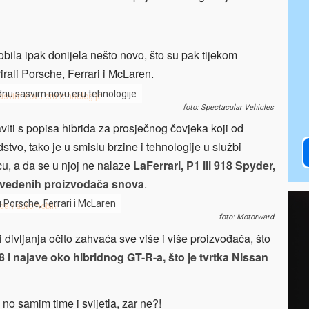
obila ipak donijela nešto novo, što su pak tijekom
rali Porsche, Ferrari i McLaren.
ednu sasvim novu eru tehnologije
foto: Spectacular Vehicles
iti s popisa hibrida za prosječnog čovjeka koji od
tvo, tako je u smislu brzine i tehnologije u službi
u, a da se u njoj ne nalaze
LaFerrari, P1 ili 918 Spyder,
 navedenih proizvođača snova
.
u Porsche, Ferrari i McLaren
foto: Motorward
 i divljanja očito zahvaća sve više i više proizvođača, što
i najave oko hibridnog GT-R-a, što je tvrtka Nissan
no samim time i svijetla, zar ne?!