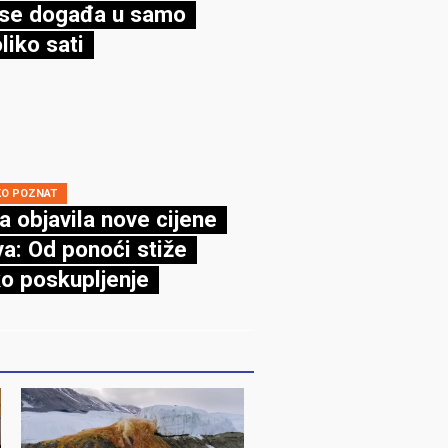
se događa u samo
liko sati
KO POZNAT
a objavila nove cijene
va: Od ponoći stiže
ko poskupljenje