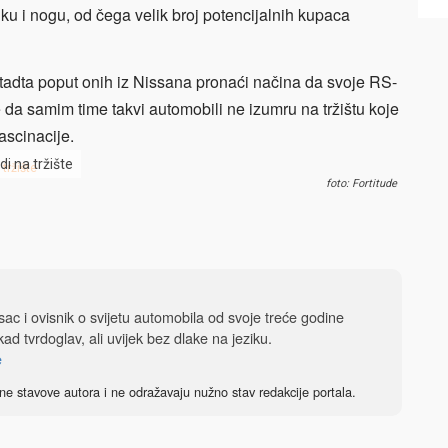
ruku i nogu, od čega velik broj potencijalnih kupaca
lstadta poput onih iz Nissana pronaći načina da svoje RS-
da samim time takvi automobili ne izumru na tržištu koje
ascinacije.
i na tržište
foto: Fortitude
isac i ovisnik o svijetu automobila od svoje treće godine
ad tvrdoglav, ali uvijek bez dlake na jeziku.
e
ne stavove autora i ne odražavaju nužno stav redakcije portala.