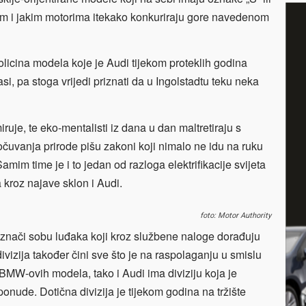
ikim i jakim motorima itekako konkuriraju gore navedenom
licina modela koje je Audi tijekom proteklih godina
asi, pa stoga vrijedi priznati da u Ingolstadtu teku neka
iruje, te eko-mentalisti iz dana u dan maltretiraju s
očuvanja prirode pišu zakoni koji nimalo ne idu na ruku
mim time je i to jedan od razloga elektrifikacije svijeta
kroz najave sklon i Audi.
foto: Motor Authority
ači sobu luđaka koji kroz službene naloge dorađuju
zija također čini sve što je na raspolaganju u smislu
BMW-ovih modela, tako i Audi ima diviziju koja je
nude. Dotična divizija je tijekom godina na tržište