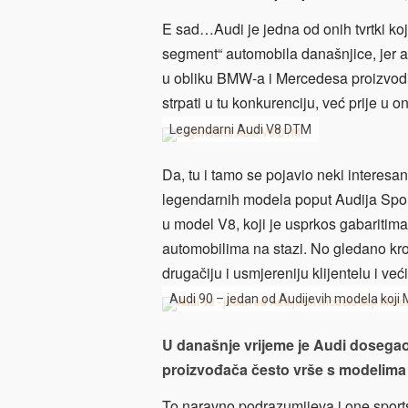
E sad…Audi je jedna od onih tvrtki ko
segment“ automobila današnjice, jer a
u obliku BMW-a i Mercedesa proizvodil
strpati u tu konkurenciju, već prije u 
Legendarni Audi V8 DTM
Da, tu i tamo se pojavio neki interesan
legendarnih modela poput Audija Spor
u model V8, koji je usprkos gabaritima
automobilima na stazi. No gledano kro
drugačiju i usmjereniju klijentelu i već
Audi 90 – jedan od Audijevih modela koji M
U današnje vrijeme je Audi dosega
proizvođača često vrše s modelima
To naravno podrazumijeva i one sportsk