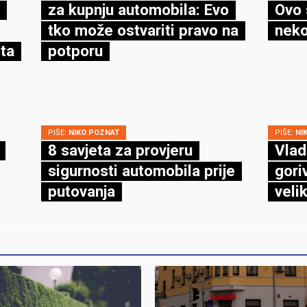
za kupnju automobila: Evo
Ovo 
tko može ostvariti pravo na
neko
ta
potporu
PIŠE:
NIKO POZNAT
PIŠE:
NI
8 savjeta za provjeru
Vlad
sigurnosti automobila prije
gori
putovanja
veli