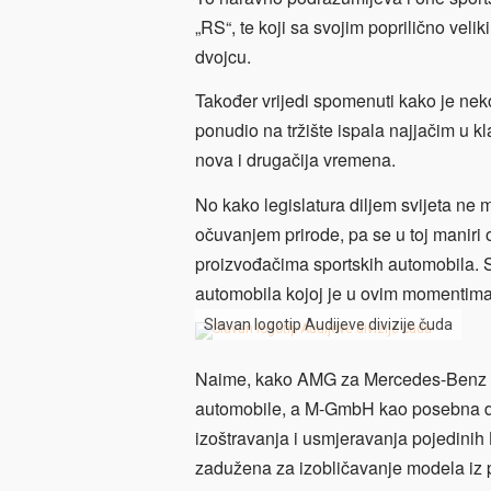
„RS“, te koji sa svojim poprilično vel
dvojcu.
Također vrijedi spomenuti kako je neko
ponudio na tržište ispala najjačim u kl
nova i drugačija vremena.
No kako legislatura diljem svijeta ne m
očuvanjem prirode, pa se u toj maniri 
proizvođačima sportskih automobila. Sa
automobila kojoj je u ovim momentima 
Slavan logotip Audijeve divizije čuda
Naime, kako AMG za Mercedes-Benz zn
automobile, a M-GmbH kao posebna divi
izoštravanja i usmjeravanja pojedinih 
zadužena za izobličavanje modela iz po