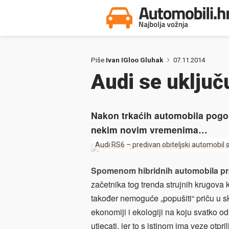
Piše
Ivan IGloo Gluhak
07.11.2014
Audi se uključ
Nakon trkaćih automobila pogon
nekim novim vremenima…
Audi RS6 – predivan obiteljski automobil
Spomenom hibridnih automobila pra
začetnika tog trenda strujnih krugova
također nemoguće „popušiti“ priču u sk
ekonomiji i ekologiji na koju svatko
utjecati, jer to s istinom ima veze otpr