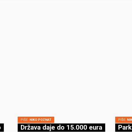
PIŠE:
NIKO POZNAT
PIŠE:
NI
o
Država daje do 15.000 eura
Park