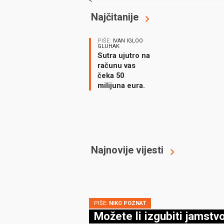
<
Najčitanije
PIŠE:
IVAN IGLOO
GLUHAK
Sutra ujutro na
računu vas
čeka 50
milijuna eura.
Koji automobil
prvi kupujete?
Najnovije vijesti
PIŠE:
NIKO POZNAT
Možete li izgubiti jamstv