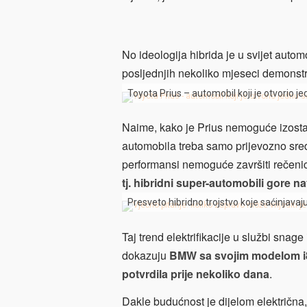
No ideologija hibrida je u svijet autom
posljednjih nekoliko mjeseci demonstri
Toyota Prius – automobil koji je otvorio j
Naime, kako je Prius nemoguće izostav
automobila treba samo prijevozno sreds
performansi nemoguće završiti rečenic
tj. hibridni super-automobili gore
Presveto hibridno trojstvo koje saćinjavaj
Taj trend elektrifikacije u službi snage
dokazuju
BMW sa svojim modelom i8 
potvrdila prije nekoliko dana
.
Dakle budućnost je dijelom električna, 