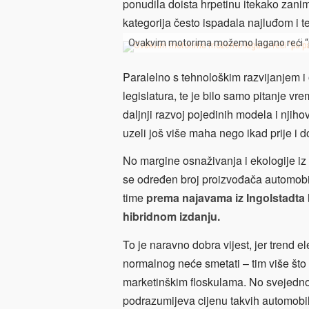
ponudila doista hrpetinu itekako zaniml
kategorija često ispadala najluđom i 
Ovakvim motorima možemo lagano reći “
Paralelno s tehnološkim razvijanjem i
legislatura, te je bilo samo pitanje vre
daljnji razvoj pojedinih modela i njiho
uzeli još više maha nego ikad prije i do
No margine osnaživanja i ekologije iz
se određen broj proizvođača automobil
time
prema najavama iz Ingolstadta b
hibridnom izdanju.
To je naravno dobra vijest, jer trend el
normalnog neće smetati – tim više što 
marketinškim floskulama. No svejedno p
podrazumijeva cijenu takvih automobila,