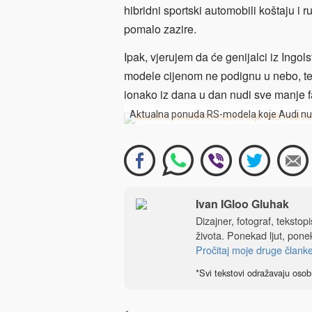
hibridni sportski automobili koštaju i 
pomalo zazire.
Ipak, vjerujem da će genijalci iz Ingo
modele cijenom ne podignu u nebo, te 
ionako iz dana u dan nudi sve manje f
Aktualna ponuda RS-modela koje Audi nud
Ivan IGloo Gluhak
Dizajner, fotograf, tekstop
života. Ponekad ljut, ponek
Pročitaj moje druge člank
*Svi tekstovi odražavaju osob