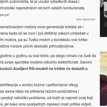
jivih automobila, te je unutar određenih klasa i
tehnološki naprednijom od svih ostalih konkurenata.
pa-pa”
foto: Diesno Art
 osnaživanjem motora nove generacije kretala se i
mena kada će se novi i još striktniji zakoni umiješati u
vih motora, pa su Turbo-motori u kontekstu ove tvrtke
tične motore učinili ekološki prihvatljivijima.
 godine u godinu su sve bliže, pa stoga nimalo ne čudi da
a svoje sportske modele odlučilo elektrificirati. Samim
udući Audijevi RS-modeli na tržište će dolaziti u
ektrifikacije u smislu brzine i performansi nikog
se sama ideja ne priklanja lažnim postulatima i
ostoji nekoliko problema, od kojih je najveći onaj koji
 jer kako smo posljednjih mjeseci imali prilike vidjeti,