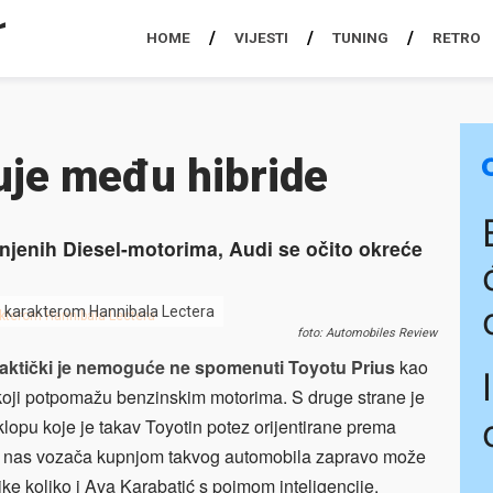
HOME
VIJESTI
TUNING
RETRO
uje među hibride
jenih Diesel-motorima, Audi se očito okreće
 s karakterom Hannibala Lectera
foto: Automobiles Review
ktički je nemoguće ne spomenuti Toyotu Prius
kao
 koji potpomažu benzinskim motorima. S druge strane je
lopu koje je takav Toyotin potez orijentirane prema
 od nas vozača kupnjom takvog automobila zapravo može
ilike koliko i Ava Karabatić s pojmom inteligencije.