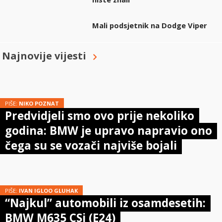
Mali podsjetnik na Dodge Viper
Najnovije vijesti
PIŠE:
NIKO POZNAT
Predvidjeli smo ovo prije nekoliko
godina: BMW je upravo napravio ono
čega su se vozači najviše bojali
PIŠE:
IVAN IGLOO GLUHAK
“Najkul” automobili iz osamdesetih:
BMW M635 CSi (E24)