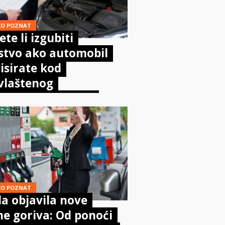
KO POZNAT
te li izgubiti
stvo ako automobil
isirate kod
vlaštenog
aničara? Evo što
sta kaže zakon
KO POZNAT
a objavila nove
ne goriva: Od ponoći