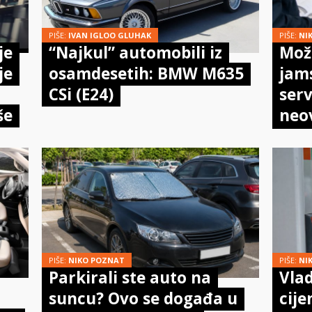
PIŠE:
IVAN IGLOO GLUHAK
PIŠE:
NI
je
“Najkul” automobili iz
Može
je
osamdesetih: BMW M635
jam
CSi (E24)
serv
še
neo
meh
doi
PIŠE:
NIKO POZNAT
PIŠE:
NI
Parkirali ste auto na
Vlad
suncu? Ovo se događa u
cije