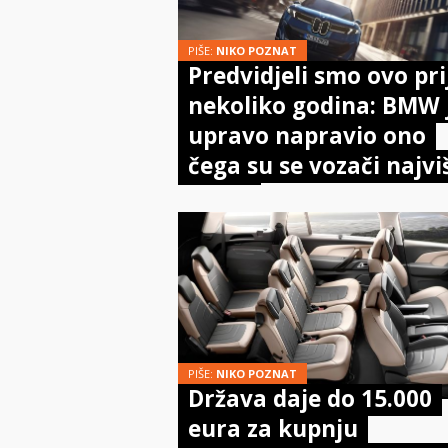
PIŠE:
NIKO POZNAT
Predvidjeli smo ovo pri
nekoliko godina: BMW 
upravo napravio ono
čega su se vozači najvi
bojali
PIŠE:
NIKO POZNAT
Država daje do 15.000
eura za kupnju