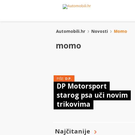
Automobili.hr
Novosti
Momo
momo
PIŠE:
D.P.
DP Motorsport
starog psa uči novim
trikovima
Najčitanije