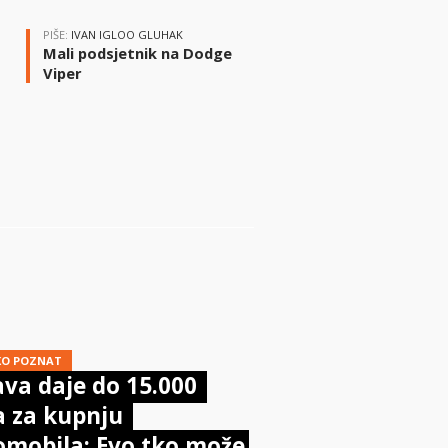
PIŠE:
IVAN IGLOO GLUHAK
Mali podsjetnik na Dodge
Viper
i
KO POZNAT
va daje do 15.000
a za kupnju
omobila: Evo tko može