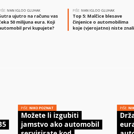
PIŠE:
IVAN IGLOO GLUHAK
PIŠE:
IVAN IGLOO GLUHAK
Sutra ujutro na računu vas
Top 5: Malčice blesave
čeka 50 milijuna eura. Koji
činjenice o automobilima
automobil prvi kupujete?
koje (vjerojatno) niste znal
PIŠE:
NIKO POZNAT
PIŠE:
NI
Možete li izgubiti
Drža
35
jamstvo ako automobil
eur
servisirate kod
aut