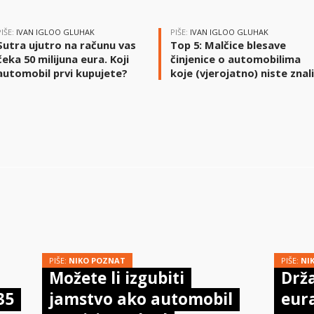
PIŠE:
IVAN IGLOO GLUHAK
PIŠE:
IVAN IGLOO GLUHAK
Sutra ujutro na računu vas
Top 5: Malčice blesave
čeka 50 milijuna eura. Koji
činjenice o automobilima
automobil prvi kupujete?
koje (vjerojatno) niste znal
PIŠE:
NIKO POZNAT
PIŠE:
NI
Možete li izgubiti
Drža
35
jamstvo ako automobil
eur