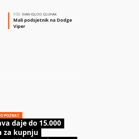
PIŠE:
IVAN IGLOO GLUHAK
Mali podsjetnik na Dodge
Viper
i
KO POZNAT
va daje do 15.000
a za kupnju