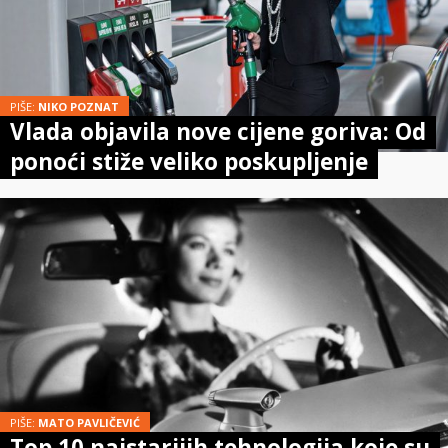
PIŠE:
NIKO POZNAT
Vlada objavila nove cijene goriva: Od
ponoći stiže veliko poskupljenje
PIŠE:
MATO PAVLIČEVIĆ
Top 10 najstarijih tehnologija koje su