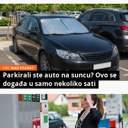
PIŠE:
NIKO POZNAT
Parkirali ste auto na suncu? Ovo se
događa u samo nekoliko sati