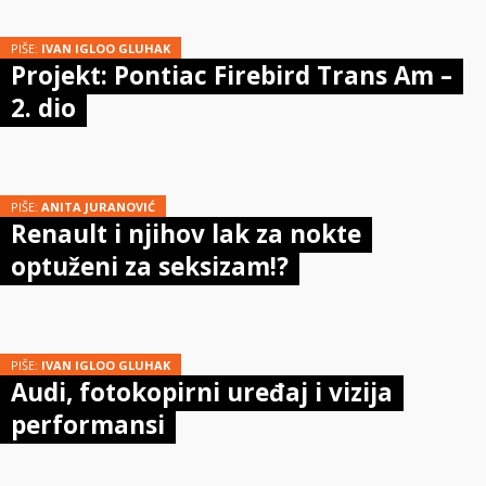
PIŠE:
IVAN IGLOO GLUHAK
Projekt: Pontiac Firebird Trans Am –
2. dio
PIŠE:
ANITA JURANOVIĆ
Renault i njihov lak za nokte
optuženi za seksizam!?
PIŠE:
IVAN IGLOO GLUHAK
Audi, fotokopirni uređaj i vizija
performansi