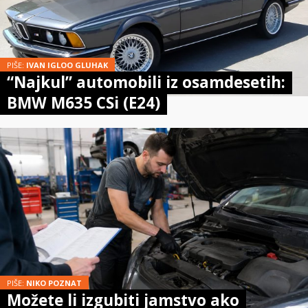
PIŠE:
IVAN IGLOO GLUHAK
“Najkul” automobili iz osamdesetih:
BMW M635 CSi (E24)
PIŠE:
NIKO POZNAT
Možete li izgubiti jamstvo ako