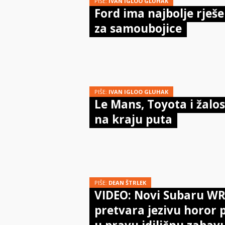
PIŠE:
IVAN IGLOO GLUHAK
Ford ima najbolje rješe
za samoubojice
PIŠE:
IVAN IGLOO GLUHAK
Le Mans, Toyota i žalos
na kraju puta
PIŠE:
DEAN ŠTRLEK
VIDEO: Novi Subaru W
pretvara jezivu horor 