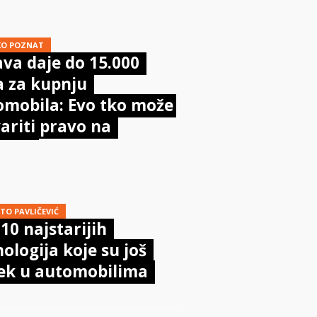
KO POZNAT
va daje do 15.000
a za kupnju
omobila: Evo tko može
ariti pravo na
poru
TO PAVLIČEVIĆ
10 najstarijih
ologija koje su još
jek u automobilima