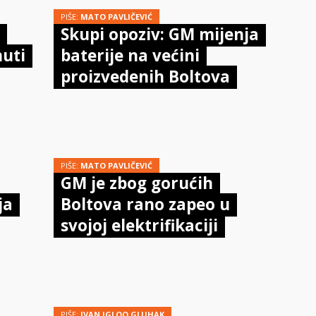
PIŠE:
MATO PAVLIČEVIĆ
Skupi opoziv: GM mijenja
nuti
baterije na većini
proizvedenih Boltova
PIŠE:
MATO PAVLIČEVIĆ
GM je zbog gorućih
ja
Boltova rano zapeo u
svojoj elektrifikaciji
PIŠE:
IVAN IGLOO GLUHAK