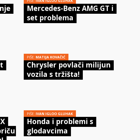
PIŠE:
IVAN IGLOO GLUHAK
nje
Mercedes-Benz AMG GT i
set problema
PIŠE:
MATIJA KOVAČIĆ
t
Chrysler povlači milijun
vozila s tržišta!
PIŠE:
IVAN IGLOO GLUHAK
RX
Honda i problemi s
priču
glodavcima