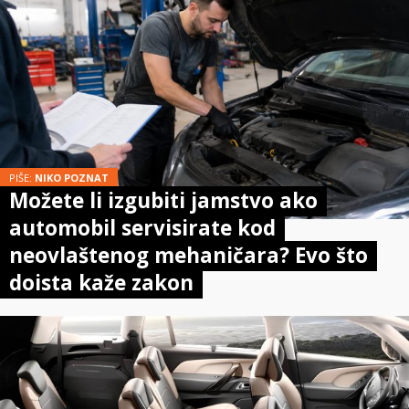
PIŠE:
NIKO POZNAT
Možete li izgubiti jamstvo ako
automobil servisirate kod
neovlaštenog mehaničara? Evo što
doista kaže zakon