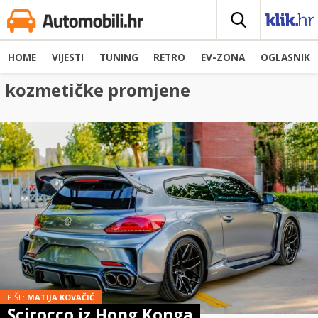
HOME
VIJESTI
TUNING
RETRO
EV-ZONA
OGLASNIK
kozmetičke promjene
PIŠE:
MATIJA KOVAČIĆ
Scirocco iz Hong Konga