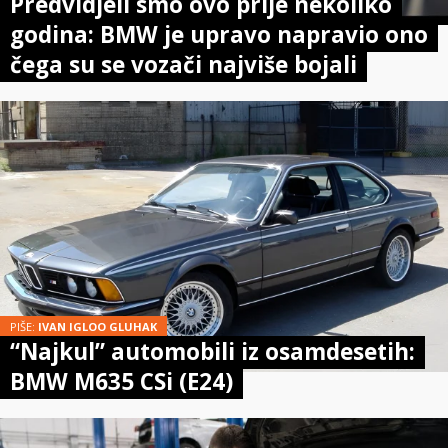
Predvidjeli smo ovo prije nekoliko
godina: BMW je upravo napravio ono
čega su se vozači najviše bojali
PIŠE:
IVAN IGLOO GLUHAK
“Najkul” automobili iz osamdesetih:
BMW M635 CSi (E24)