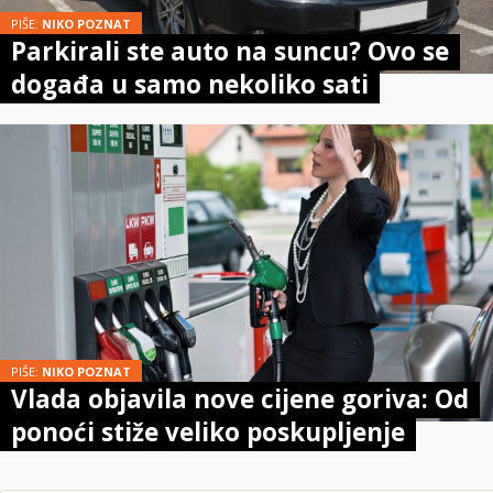
PIŠE:
NIKO POZNAT
Parkirali ste auto na suncu? Ovo se
događa u samo nekoliko sati
PIŠE:
NIKO POZNAT
Vlada objavila nove cijene goriva: Od
ponoći stiže veliko poskupljenje