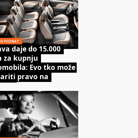
KO POZNAT
va daje do 15.000
a za kupnju
omobila: Evo tko može
ariti pravo na
poru