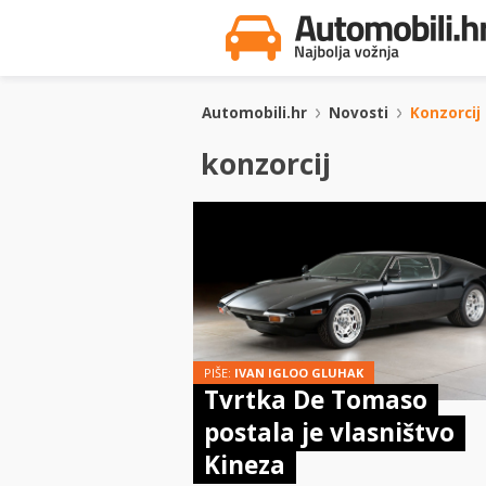
Automobili.hr
Novosti
Konzorcij
konzorcij
PIŠE:
IVAN IGLOO GLUHAK
Tvrtka De Tomaso
postala je vlasništvo
Kineza