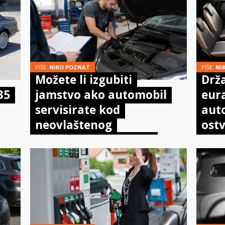
PIŠE:
NIKO POZNAT
PIŠE:
NI
Možete li izgubiti
Drža
35
jamstvo ako automobil
eur
servisirate kod
aut
neovlaštenog
ostv
mehaničara? Evo što
pot
doista kaže zakon