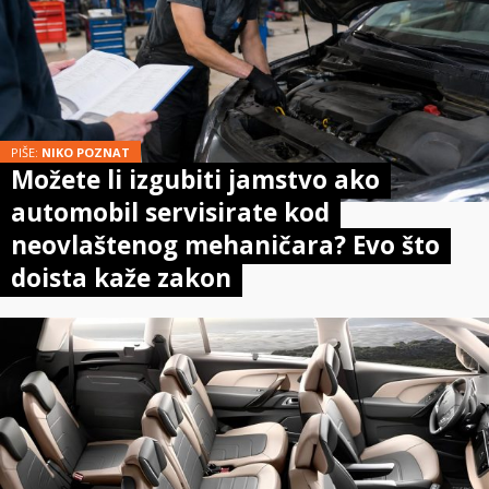
PIŠE:
NIKO POZNAT
Možete li izgubiti jamstvo ako
automobil servisirate kod
neovlaštenog mehaničara? Evo što
doista kaže zakon