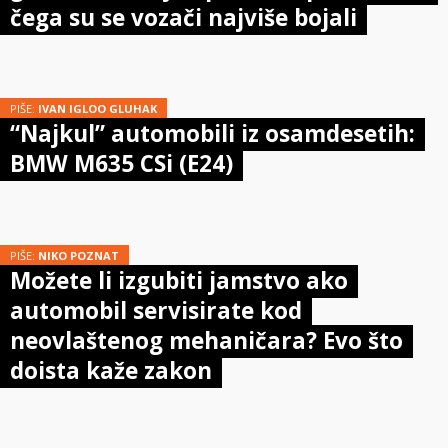
čega su se vozači najviše bojali
PIŠE:
IVAN IGLOO GLUHAK
“Najkul” automobili iz osamdesetih:
BMW M635 CSi (E24)
PIŠE:
NIKO POZNAT
Možete li izgubiti jamstvo ako
automobil servisirate kod
neovlaštenog mehaničara? Evo što
doista kaže zakon