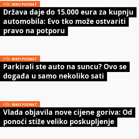
PIŠE:
NIKO POZNAT
Država daje do 15.000 eura za kupnju
automobila: Evo tko može ostvariti
pravo na potporu
PIŠE:
NIKO POZNAT
Parkirali ste auto na suncu? Ovo se
događa u samo nekoliko sati
PIŠE:
NIKO POZNAT
Vlada objavila nove cijene goriva: Od
ponoći stiže veliko poskupljenje