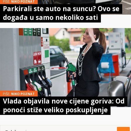
PIŠE:
NIKO POZNAT
Parkirali ste auto na suncu? Ovo se
događa u samo nekoliko sati
PIŠE:
NIKO POZNAT
Vlada objavila nove cijene goriva: Od
ponoći stiže veliko poskupljenje