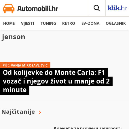
HOME
VIJESTI
TUNING
RETRO
EV-ZONA
OGLASNIK
jenson
PIŠE:
VANJA MIROSAVLJEVIĆ
Od kolijevke do Monte Carla: F1
vozač i njegov život u manje od 2
minute
Najčitanije
8 savjeta za provjeru sigurnosti