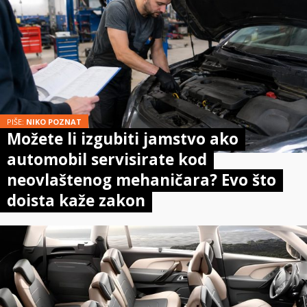
PIŠE:
NIKO POZNAT
Možete li izgubiti jamstvo ako
automobil servisirate kod
neovlaštenog mehaničara? Evo što
doista kaže zakon