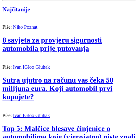
Najčitanije
Piše:
Niko Poznat
8 savjeta za provjeru sigurnosti
automobila prije putovanja
Piše:
Ivan IGloo Gluhak
Sutra ujutro na računu vas čeka 50
milijuna eura. Koji automobil prvi
kupujete?
Piše:
Ivan IGloo Gluhak
Top 5: Malčice blesave činjenice o
automobilima koje (vjerojatno) niste znali