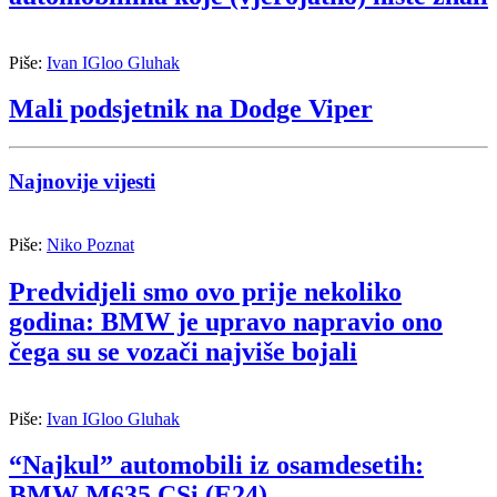
Piše:
Ivan IGloo Gluhak
Mali podsjetnik na Dodge Viper
Najnovije vijesti
Piše:
Niko Poznat
Predvidjeli smo ovo prije nekoliko
godina: BMW je upravo napravio ono
čega su se vozači najviše bojali
Piše:
Ivan IGloo Gluhak
“Najkul” automobili iz osamdesetih:
BMW M635 CSi (E24)