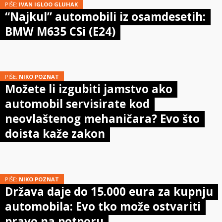
PIŠE:
IVAN IGLOO GLUHAK
“Najkul” automobili iz osamdesetih:
BMW M635 CSi (E24)
PIŠE:
NIKO POZNAT
Možete li izgubiti jamstvo ako
automobil servisirate kod
neovlaštenog mehaničara? Evo što
doista kaže zakon
PIŠE:
NIKO POZNAT
Država daje do 15.000 eura za kupnju
automobila: Evo tko može ostvariti
pravo na potporu