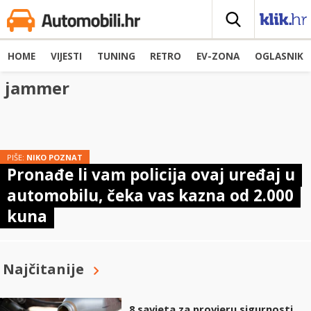
HOME
VIJESTI
TUNING
RETRO
EV-ZONA
OGLASNIK
jammer
PIŠE:
NIKO POZNAT
Pronađe li vam policija ovaj uređaj u
automobilu, čeka vas kazna od 2.000
kuna
Najčitanije
8 savjeta za provjeru sigurnosti