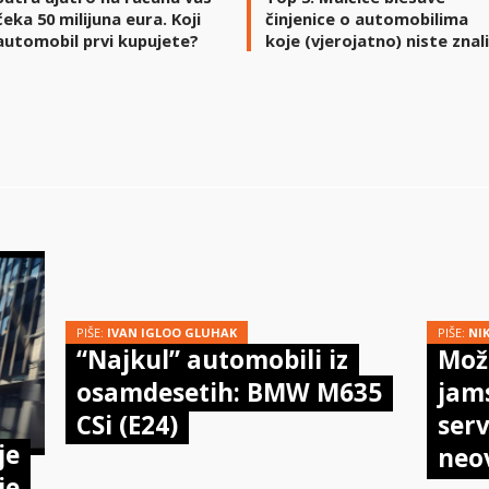
čeka 50 milijuna eura. Koji
činjenice o automobilima
automobil prvi kupujete?
koje (vjerojatno) niste znal
PIŠE:
IVAN IGLOO GLUHAK
PIŠE:
NI
“Najkul” automobili iz
Može
osamdesetih: BMW M635
jam
CSi (E24)
serv
je
neo
je