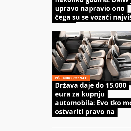
upravo napravio ono
čega su se vozači najvi
bojali
PIŠE:
NIKO POZNAT
Država daje do 15.000
eura za kupnju
automobila: Evo tko m
ostvariti pravo na
potporu