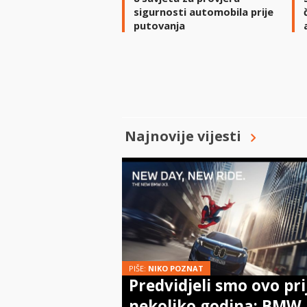
sigurnosti automobila prije
putovanja
Najnovije vijesti
PIŠE:
NIKO POZNAT
Predvidjeli smo ovo pri
nekoliko godina: BMW 