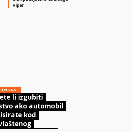
Viper
i
KO POZNAT
te li izgubiti
stvo ako automobil
isirate kod
vlaštenog