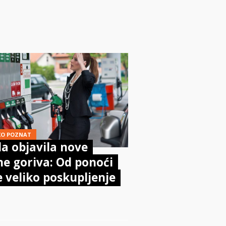
aničara? Evo što
sta kaže zakon
KO POZNAT
a objavila nove
ne goriva: Od ponoći
e veliko poskupljenje