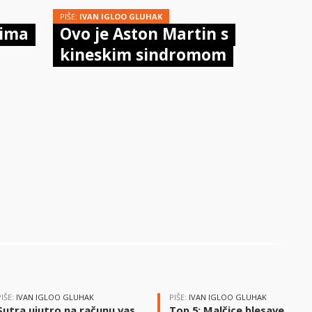
PIŠE:
IVAN IGLOO GLUHAK
 ima
Ovo je Aston Martin s
kineskim sindromom
PIŠE:
IVAN IGLOO GLUHAK
PIŠE:
IVAN IGLOO GLUHAK
Sutra ujutro na računu vas
Top 5: Malčice blesave