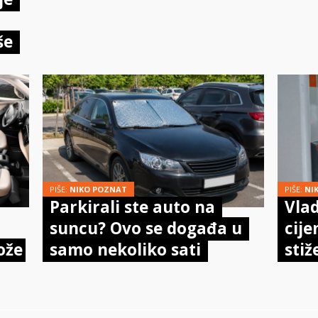
meh
doi
še
PIŠE:
NIKO POZNAT
PIŠE:
NI
Parkirali ste auto na
Vlad
suncu? Ovo se događa u
cije
ože
samo nekoliko sati
stiž