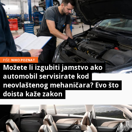
PIŠE:
NIKO POZNAT
Možete li izgubiti jamstvo ako
automobil servisirate kod
neovlaštenog mehaničara? Evo što
doista kaže zakon