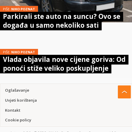
PIŠE:
NIKO POZNAT
Parkirali ste auto na suncu? Ovo se
događa u samo nekoliko sati
PIŠE:
NIKO POZNAT
Vlada objavila nove cijene goriva: Od
ponoći stiže veliko poskupljenje
Oglašavanje
Uvjeti korištenja
Kontakt
Cookie policy