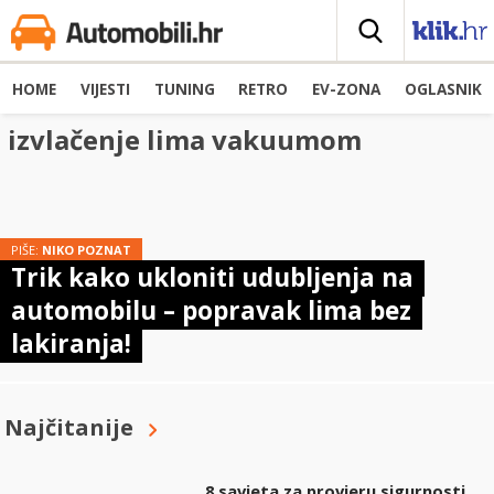
HOME
VIJESTI
TUNING
RETRO
EV-ZONA
OGLASNIK
izvlačenje lima vakuumom
PIŠE:
NIKO POZNAT
Trik kako ukloniti udubljenja na
automobilu – popravak lima bez
lakiranja!
Najčitanije
8 savjeta za provjeru sigurnosti