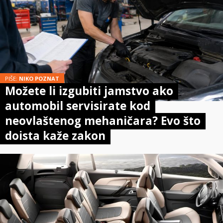
PIŠE:
NIKO POZNAT
Možete li izgubiti jamstvo ako
automobil servisirate kod
neovlaštenog mehaničara? Evo što
doista kaže zakon