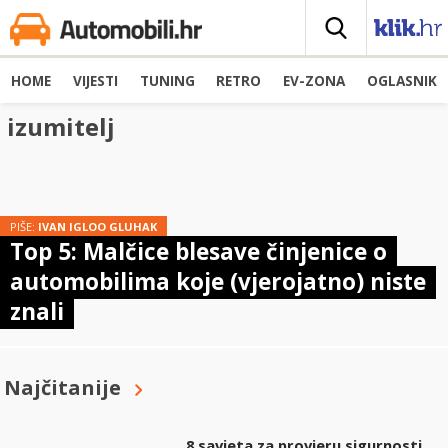
HOME
VIJESTI
TUNING
RETRO
EV-ZONA
OGLASNIK
izumitelj
PIŠE:
IVAN IGLOO GLUHAK
Top 5: Malčice blesave činjenice o
automobilima koje (vjerojatno) niste
znali
Najčitanije
8 savjeta za provjeru sigurnosti