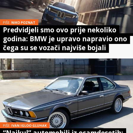
PIŠE:
NIKO POZNAT
Predvidjeli smo ovo prije nekoliko
godina: BMW je upravo napravio ono
čega su se vozači najviše bojali
PIŠE:
IVAN IGLOO GLUHAK
“Najkul” automobili iz osamdesetih: