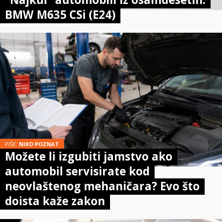
BMW M635 CSi (E24)
PIŠE:
NIKO POZNAT
Možete li izgubiti jamstvo ako
automobil servisirate kod
neovlaštenog mehaničara? Evo što
doista kaže zakon