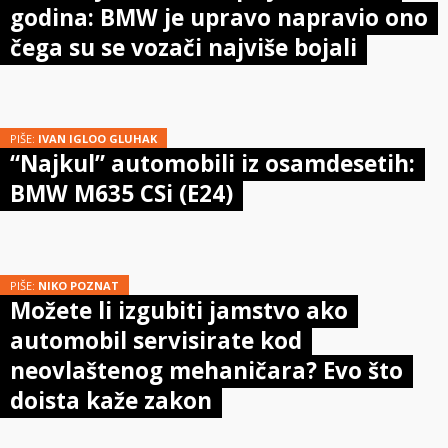
godina: BMW je upravo napravio ono
čega su se vozači najviše bojali
PIŠE:
IVAN IGLOO GLUHAK
“Najkul” automobili iz osamdesetih:
BMW M635 CSi (E24)
PIŠE:
NIKO POZNAT
Možete li izgubiti jamstvo ako
automobil servisirate kod
neovlaštenog mehaničara? Evo što
doista kaže zakon