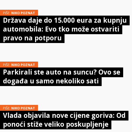
PIŠE:
NIKO POZNAT
Država daje do 15.000 eura za kupnju
automobila: Evo tko može ostvariti
pravo na potporu
PIŠE:
NIKO POZNAT
Parkirali ste auto na suncu? Ovo se
događa u samo nekoliko sati
PIŠE:
NIKO POZNAT
Vlada objavila nove cijene goriva: Od
ponoći stiže veliko poskupljenje