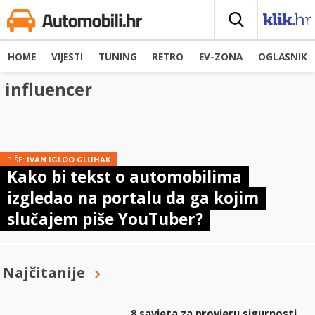
HOME
VIJESTI
TUNING
RETRO
EV-ZONA
OGLASNIK
influencer
PIŠE:
IVAN IGLOO GLUHAK
Kako bi tekst o automobilima
izgledao na portalu da ga kojim
slučajem piše YouTuber?
Najčitanije
8 savjeta za provjeru sigurnosti