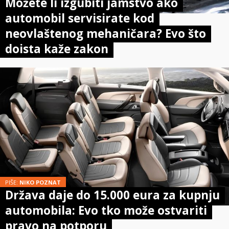
Možete li izgubiti jamstvo ako
automobil servisirate kod
neovlaštenog mehaničara? Evo što
doista kaže zakon
PIŠE:
NIKO POZNAT
Država daje do 15.000 eura za kupnju
automobila: Evo tko može ostvariti
pravo na potporu