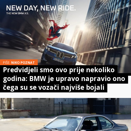
PIŠE:
NIKO POZNAT
Predvidjeli smo ovo prije nekoliko
godina: BMW je upravo napravio ono
čega su se vozači najviše bojali