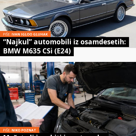
PIŠE:
IVAN IGLOO GLUHAK
“Najkul” automobili iz osamdesetih:
BMW M635 CSi (E24)
PIŠE:
NIKO POZNAT