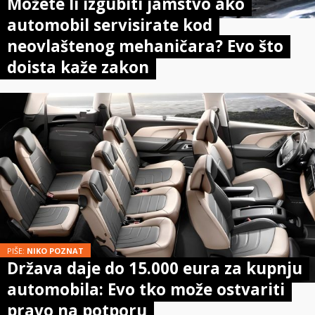
Možete li izgubiti jamstvo ako
automobil servisirate kod
neovlaštenog mehaničara? Evo što
doista kaže zakon
PIŠE:
NIKO POZNAT
Država daje do 15.000 eura za kupnju
automobila: Evo tko može ostvariti
pravo na potporu