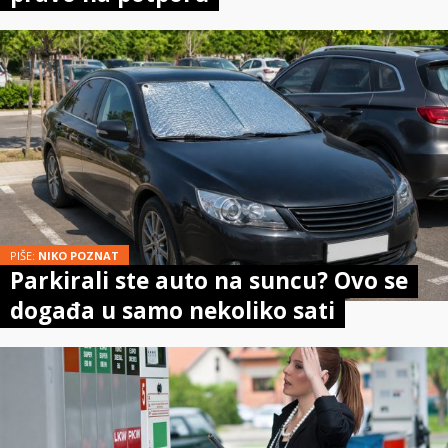
PIŠE:
NIKO POZNAT
Parkirali ste auto na suncu? Ovo se
događa u samo nekoliko sati