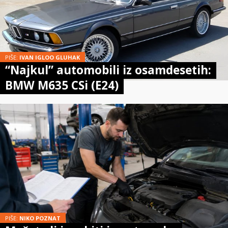
PIŠE:
IVAN IGLOO GLUHAK
“Najkul” automobili iz osamdesetih:
BMW M635 CSi (E24)
PIŠE:
NIKO POZNAT