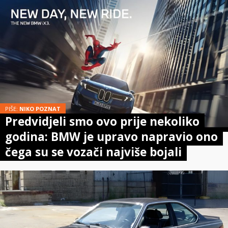
PIŠE:
NIKO POZNAT
Predvidjeli smo ovo prije nekoliko
godina: BMW je upravo napravio ono
čega su se vozači najviše bojali