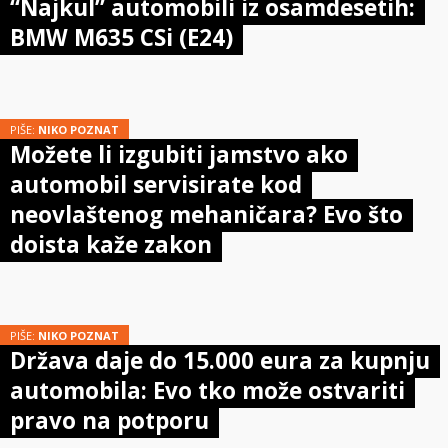
“Najkul” automobili iz osamdesetih:
BMW M635 CSi (E24)
PIŠE:
NIKO POZNAT
Možete li izgubiti jamstvo ako
automobil servisirate kod
neovlaštenog mehaničara? Evo što
doista kaže zakon
PIŠE:
NIKO POZNAT
Država daje do 15.000 eura za kupnju
automobila: Evo tko može ostvariti
pravo na potporu