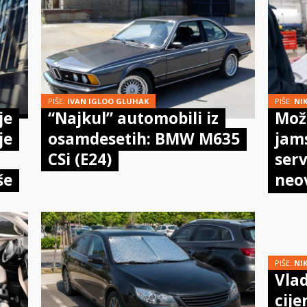
PIŠE:
IVAN IGLOO GLUHAK
PIŠE:
NI
je
“Najkul” automobili iz
Može
je
osamdesetih: BMW M635
jam
CSi (E24)
serv
še
neo
meh
doi
PIŠE:
NI
Vlad
cije