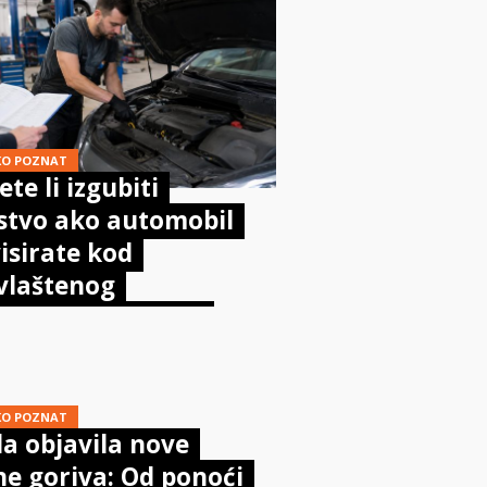
KO POZNAT
te li izgubiti
stvo ako automobil
isirate kod
vlaštenog
aničara? Evo što
sta kaže zakon
KO POZNAT
a objavila nove
ne goriva: Od ponoći