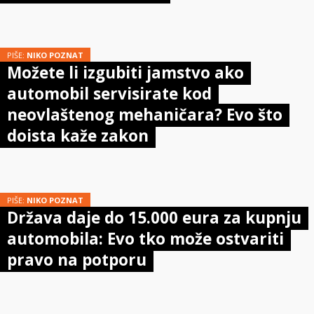
PIŠE:
NIKO POZNAT
Možete li izgubiti jamstvo ako
automobil servisirate kod
neovlaštenog mehaničara? Evo što
doista kaže zakon
PIŠE:
NIKO POZNAT
Država daje do 15.000 eura za kupnju
automobila: Evo tko može ostvariti
pravo na potporu