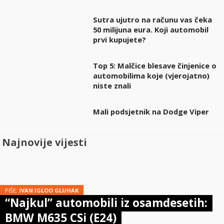
Sutra ujutro na računu vas čeka
50 milijuna eura. Koji automobil
prvi kupujete?
Top 5: Malčice blesave činjenice o
automobilima koje (vjerojatno)
niste znali
Mali podsjetnik na Dodge Viper
Najnovije vijesti
PIŠE:
IVAN IGLOO GLUHAK
“Najkul” automobili iz osamdesetih:
BMW M635 CSi (E24)