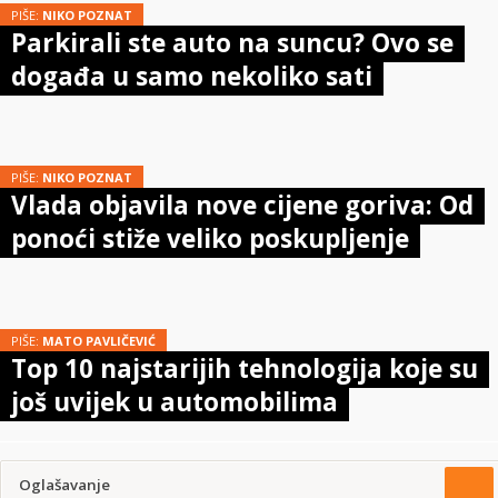
PIŠE:
NIKO POZNAT
Parkirali ste auto na suncu? Ovo se
događa u samo nekoliko sati
PIŠE:
NIKO POZNAT
Vlada objavila nove cijene goriva: Od
ponoći stiže veliko poskupljenje
PIŠE:
MATO PAVLIČEVIĆ
Top 10 najstarijih tehnologija koje su
još uvijek u automobilima
Oglašavanje