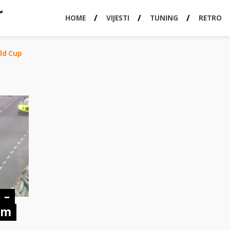
HOME
VIJESTI
TUNING
RETRO
rld Cup
 –
om