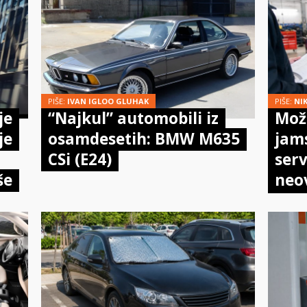
PIŠE:
IVAN IGLOO GLUHAK
PIŠE:
NI
je
“Najkul” automobili iz
Može
je
osamdesetih: BMW M635
jam
CSi (E24)
serv
še
neo
meh
doi