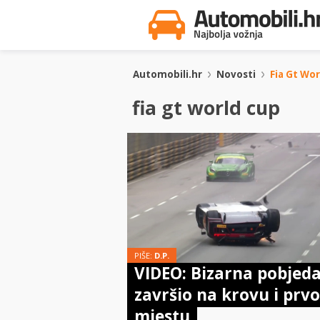
Automobili.hr
Novosti
Fia Gt Wo
fia gt world cup
PIŠE:
D.P.
VIDEO: Bizarna pobjeda
završio na krovu i prv
mjestu