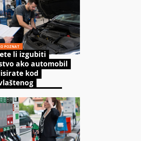
KO POZNAT
te li izgubiti
stvo ako automobil
isirate kod
vlaštenog
aničara? Evo što
sta kaže zakon