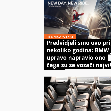
PIŠE:
NIKO POZNAT
Predvidjeli smo ovo pri
nekoliko godina: BMW 
upravo napravio ono
čega su se vozači najvi
bojali