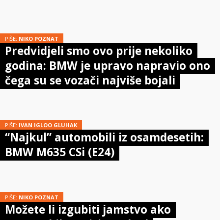
PIŠE:
NIKO POZNAT
Predvidjeli smo ovo prije nekoliko
godina: BMW je upravo napravio ono
čega su se vozači najviše bojali
PIŠE:
IVAN IGLOO GLUHAK
“Najkul” automobili iz osamdesetih:
BMW M635 CSi (E24)
PIŠE:
NIKO POZNAT
Možete li izgubiti jamstvo ako