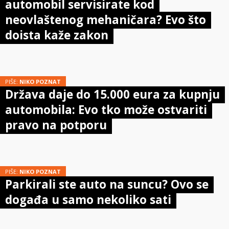
automobil servisirate kod
neovlaštenog mehaničara? Evo što
doista kaže zakon
PIŠE:
NIKO POZNAT
Država daje do 15.000 eura za kupnju
automobila: Evo tko može ostvariti
pravo na potporu
PIŠE:
NIKO POZNAT
Parkirali ste auto na suncu? Ovo se
događa u samo nekoliko sati