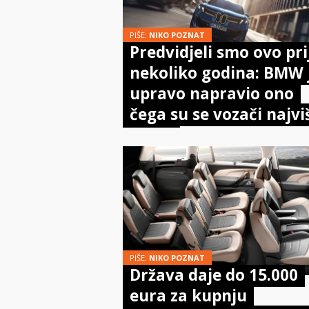
PIŠE:
NIKO POZNAT
Predvidjeli smo ovo pri
nekoliko godina: BMW 
upravo napravio ono
čega su se vozači najvi
bojali
PIŠE:
NIKO POZNAT
Država daje do 15.000
eura za kupnju