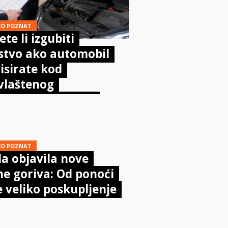
KO POZNAT
te li izgubiti
stvo ako automobil
isirate kod
vlaštenog
aničara? Evo što
sta kaže zakon
KO POZNAT
a objavila nove
ne goriva: Od ponoći
e veliko poskupljenje