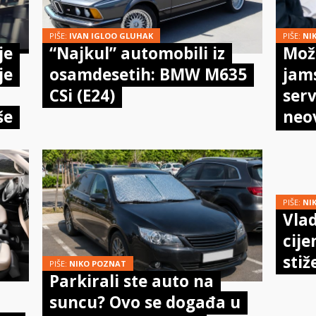
PIŠE:
IVAN IGLOO GLUHAK
PIŠE:
NI
je
“Najkul” automobili iz
Može
je
osamdesetih: BMW M635
jam
CSi (E24)
serv
še
neo
meh
doi
PIŠE:
NI
Vlad
cije
stiž
PIŠE:
NIKO POZNAT
Parkirali ste auto na
suncu? Ovo se događa u