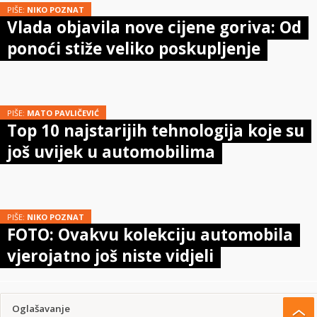
PIŠE:
NIKO POZNAT
Vlada objavila nove cijene goriva: Od
ponoći stiže veliko poskupljenje
PIŠE:
MATO PAVLIČEVIĆ
Top 10 najstarijih tehnologija koje su
još uvijek u automobilima
PIŠE:
NIKO POZNAT
FOTO: Ovakvu kolekciju automobila
vjerojatno još niste vidjeli
Oglašavanje