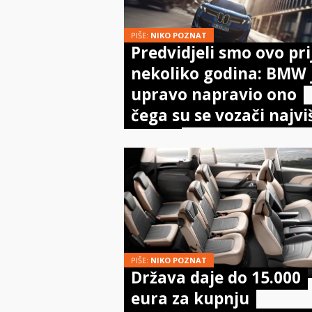
PIŠE:
NIKO POZNAT
Predvidjeli smo ovo pri
nekoliko godina: BMW 
upravo napravio ono
čega su se vozači najvi
bojali
PIŠE:
NIKO POZNAT
Država daje do 15.000
eura za kupnju