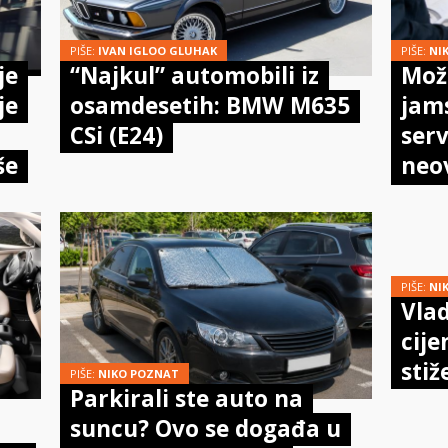
PIŠE:
IVAN IGLOO GLUHAK
PIŠE:
NI
je
“Najkul” automobili iz
Može
je
osamdesetih: BMW M635
jam
CSi (E24)
serv
še
neo
meh
doi
PIŠE:
NI
Vlad
cije
stiž
PIŠE:
NIKO POZNAT
Parkirali ste auto na
suncu? Ovo se događa u