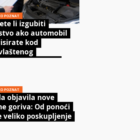
KO POZNAT
te li izgubiti
stvo ako automobil
isirate kod
vlaštenog
aničara? Evo što
sta kaže zakon
KO POZNAT
a objavila nove
ne goriva: Od ponoći
e veliko poskupljenje