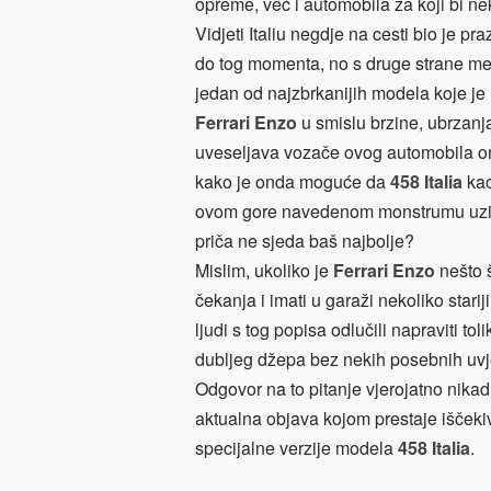
opreme, već i automobila za koji bi n
Vidjeti Italiu negdje na cesti bio je pra
do tog momenta, no s druge strane me
jedan od najzbrkanijih modela koje je
Ferrari Enzo
u smislu brzine, ubrzanja
uveseljava vozače ovog automobila on
kako je onda moguće da
458 Italia
kao
ovom gore navedenom monstrumu uzima 
priča ne sjeda baš najbolje?
Mislim, ukoliko je
Ferrari Enzo
nešto š
čekanja i imati u garaži nekoliko stari
ljudi s tog popisa odlučili napraviti t
dubljeg džepa bez nekih posebnih uvj
Odgovor na to pitanje vjerojatno nikad n
aktualna objava kojom prestaje iščekiv
specijalne verzije modela
458 Italia
.