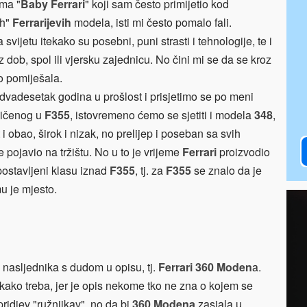
jma "
Baby Ferrari
" koji sam često primijetio kod
ih"
Ferrarijevih
modela, isti mi često pomalo fali.
svijetu itekako su posebni, puni strasti i tehnologije, te i
b, spol ili vjersku zajednicu. No čini mi se da se kroz
o pomiješala.
dvadesetak godina u prošlost i prisjetimo se po meni
ličenog u
F355
, istovremeno ćemo se sjetiti i modela
348
,
 i obao, širok i nizak, no prelijep i poseban sa svih
e pojavio na tržištu. No u to je vrijeme
Ferrari
proizvodio
 postavljeni klasu iznad
F355
, tj. za
F355
se znalo da je
mu je mjesto.
o nasljednika s dudom u opisu, tj.
Ferrari 360 Moden
a.
" kako treba, jer je opis nekome tko ne zna o kojem se
idjev "ružnjikav", no da bi
360 Modena
zasjala u