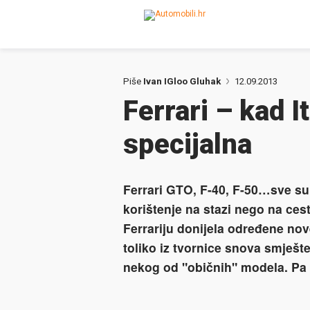
Piše
Ivan IGloo Gluhak
12.09.2013
Ferrari – kad I
specijalna
Ferrari GTO, F-40, F-50…sve su 
korištenje na stazi nego na ces
Ferrariju donijela određene nove 
toliko iz tvornice snova smješt
nekog od "običnih" modela. Pa 