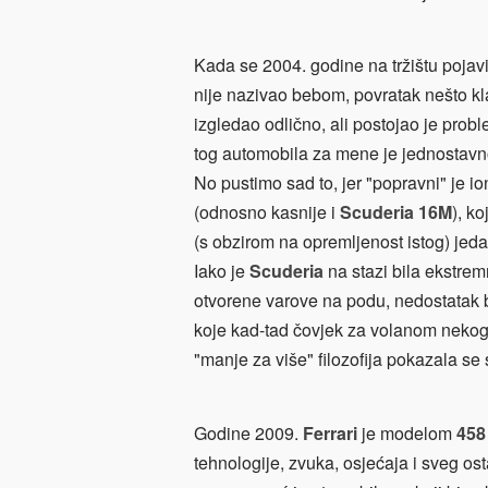
Kada se 2004. godine na tržištu poja
nije nazivao bebom, povratak nešto kla
izgledao odlično, ali postojao je proble
tog automobila za mene je jednostavn
No pustimo sad to, jer "popravni" je i
(odnosno kasnije i
Scuderia 16M
), k
(s obzirom na opremljenost istog) jed
Iako je
Scuderia
na stazi bila ekstrem
otvorene varove na podu, nedostatak b
koje kad-tad čovjek za volanom nekog a
"manje za više" filozofija pokazala s
Godine 2009.
Ferrari
je modelom
458 
tehnologije, zvuka, osjećaja i sveg o