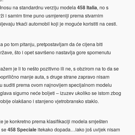
nosu na standardnu verziju modela
458 Italia
, no s
 brži i samim time puno usmjereniji prema stvarnim
jevaju trkaći automobil koji je moguće koristiti na cesti.
po tom pitanju, pretpostavljam da će cijena biti
ržave, što i opet savršeno nastavlja gore spomenutu
ažem je li to nešto pozitivno ili ne, s obzirom na to da se
poprilično manje auta, s druge strane zapravo nisam
ako ću suditi prema ovom najnovijem specijalnom modelu
a glava sigurno neće boljeti – izuzev ukoliko se istom zbog
obije olakšano i stanjeno vjetrobransko staklo.
dje je konkretno prema klasifikaciji modela smješten
 se
458 Speciale
itekako dopada…iako još uvijek nisam