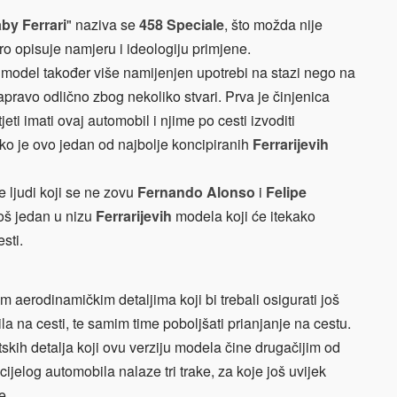
by Ferrari
" naziva se
458 Speciale
, što možda nije
ro opisuje namjeru i ideologiju primjene.
e model također više namijenjen upotrebi na stazi nego na
apravo odlično zbog nekoliko stvari. Prva je činjenica
jeti imati ovaj automobil i njime po cesti izvoditi
kako je ovo jedan od najbolje koncipiranih
Ferrarijevih
e ljudi koji se ne zovu
Fernando Alonso
i
Felipe
još jedan u nizu
Ferrarijevih
modela koji će itekako
sti.
m aerodinamičkim detaljima koji bi trebali osigurati još
la na cesti, te samim time poboljšati prianjanje na cestu.
tskih detalja koji ovu verziju modela čine drugačijim od
ijelog automobila nalaze tri trake, za koje još uvijek
e.