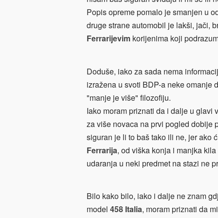
Popis opreme pomalo je smanjen u od
druge strane automobil je lakši, jači,
Ferrarijevim
korijenima koji podrazumi
Doduše, iako za sada nema informacija 
izražena u svoti BDP-a neke omanje d
"manje je više" filozofiju.
Iako moram priznati da i dalje u glavi v
za više novaca na prvi pogled dobije 
siguran je li to baš tako ili ne, jer 
Ferrarija
, od viška konja i manjka kil
udaranja u neki predmet na stazi ne pr
Bilo kako bilo, iako i dalje ne znam g
model
458 Italia
, moram priznati da mi