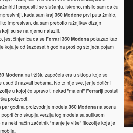
žmiriti i prepustiti se slušanju. Iskreno, mislio sam da ću
impresivniji, kada sam kraj
360 Modene
prvi puta žmirio,
iko impresivan, da sam prebolio ružnjikav dizajn
a
koji su se na njemu nalazili.
 jest činjenica da se
Ferrari 360 Modena
pokazao kao
fije koja je od šezdesetih godina prošlog stoljeća pojam
60 Modena
na tržištu započela era u sklopu koje se
 usuditi nazvati bebama. No to nije sve, jer je dotični
ofije u kojoj će upravo ti nekad "maleni"
Ferrariji
postati
tka proizvodi.
n par godina proizvodnje modela
360 Modena
na scenu
i poprilično skuplja verzija tog modela sa sufiksom
o na neki način začetnik "manje je više" filozofije koja je
omobila.