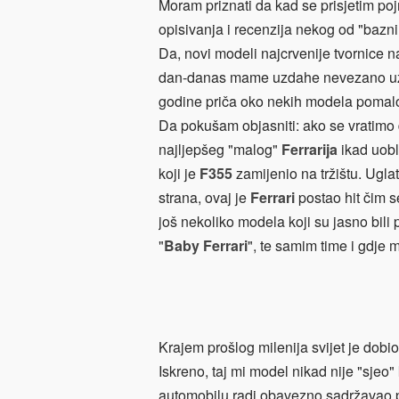
Moram priznati da kad se prisjetim po
opisivanja i recenzija nekog od "bazn
Da, novi modeli najcrvenije tvornice na 
dan-danas mame uzdahe nevezano uz do
godine priča oko nekih modela pomal
Da pokušam objasniti: ako se vratimo 
najljepšeg "malog"
Ferrarija
ikad uob
koji je
F355
zamijenio na tržištu. Uglat
strana, ovaj je
Ferrari
postao hit čim s
još nekoliko modela koji su jasno bili
"
Baby Ferrari
", te samim time i gdje 
Krajem prošlog milenija svijet je dobi
Iskreno, taj mi model nikad nije "sjeo
automobilu radi obavezno sadržavao pr