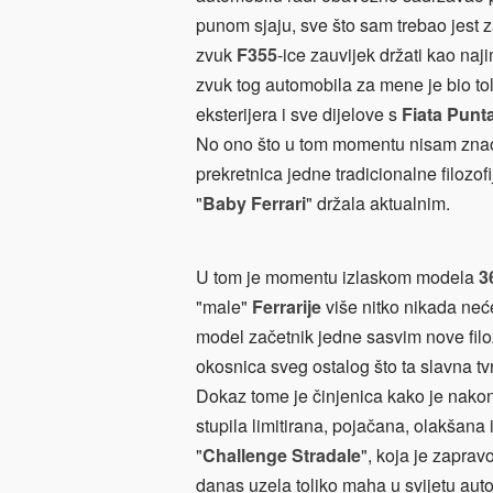
punom sjaju, sve što sam trebao jest za
zvuk
F355
-ice zauvijek držati kao naj
zvuk tog automobila za mene je bio tol
eksterijera i sve dijelove s
Fiata Punt
No ono što u tom momentu nisam znao,
prekretnica jedne tradicionalne filozo
"
Baby Ferrari
" držala aktualnim.
U tom je momentu izlaskom modela
3
"male"
Ferrarije
više nitko nikada neće
model začetnik jedne sasvim nove filoz
okosnica sveg ostalog što ta slavna tvr
Dokaz tome je činjenica kako je nako
stupila limitirana, pojačana, olakšana 
"
Challenge Stradale
", koja je zaprav
danas uzela toliko maha u svijetu aut