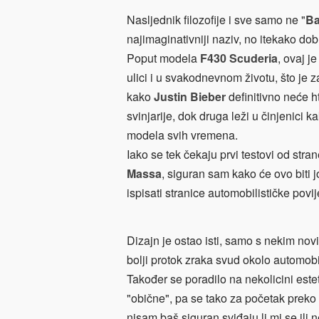
Nasljednik filozofije i sve samo ne "
Ba
najimaginativniji naziv, no itekako dob
Poput modela
F430 Scuderia
, ovaj j
ulici i u svakodnevnom životu, što je z
kako
Justin Bieber
definitivno neće ht
svinjarije, dok druga leži u činjenici 
modela svih vremena.
Iako se tek čekaju prvi testovi od stran
Massa
, siguran sam kako će ovo biti 
ispisati stranice automobilističke povije
Dizajn je ostao isti, samo s nekim novi
bolji protok zraka svud okolo automobi
Također se poradilo na nekolicini este
"obične", pa se tako za početak preko c
nisam baš siguran sviđaju li mi se ili n