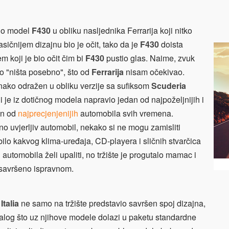
vio model
F430
u obliku nasljednika Ferrarija koji nitko
sičnijem dizajnu bio je očit, tako da je
F430
doista
m koji je bio očit čim bi
F430
pustio glas. Naime, zvuk
o "ništa posebno", što od
Ferrarija
nisam očekivao.
onako odražen u obliku verzije sa sufiksom
Scuderia
oji je iz dotičnog modela napravio jedan od najpoželjnijih i
an od
najprecjenjenijih
automobila svih vremena.
no uvjerljiv automobil, nekako si ne mogu zamisliti
ilo kakvog klima-uređaja, CD-playera i sličnih stvarčica
utomobila želi upaliti, no tržište je progutalo mamac i
e savršeno ispravnom.
Italia
ne samo na tržište predstavio savršen spoj dizajna,
stalog što uz njihove modele dolazi u paketu standardne