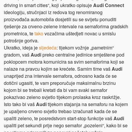
driving in smart cities“, koji ukratko opisuje
Audi Connect
ideologiju, stručnjaci iz redova tog renomiranog
proizvođača automobila dosjetili su se svijetu ponuditi
rješenje za crveno-zelene intervale na semaforima gradskih
prometnica, te
tako
vozačima uštedjeti novac u smislu
potrošnje goriva.
Ukratko, ideja je
sljedeća
: tijekom vožnje „pametnim“
gradom, vaš
Audi
preko centralne jedinice smještene pod
poklopcem motora komunicira sa svim semaforima koji se
nalaze na pravcu kojim se krećete. Samim time vaš
Audi
unaprijed zna intervale semafora, odnosno kada će se
dotični ugasiti, te vam preporučuje maksimalnu brzinu
kojom bi se trebali kretati da bi vam svaki semafor
pokazivao zeleno svjetlo tijekom prolaska kroz raskrižje.
Isto tako bi vaš
Audi
tijekom stajanja na semaforu na kojem
je upaljeno crveno svjetlo trebao izračunati kada će se
upaliti zeleno, te posredstvom start-stop funkcije vaš
Audi
upaliti pet sekundi prije nego semafor „pozeleni“, kako bi se