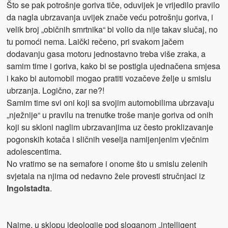
Što se pak potrošnje goriva tiče, oduvijek je vrijedilo pravilo
da nagla ubrzavanja uvijek znače veću potrošnju goriva, i
velik broj „običnih smrtnika“ bi volio da nije takav slučaj, no
tu pomoći nema. Laički rečeno, pri svakom jačem
dodavanju gasa motoru jednostavno treba više zraka, a
samim time i goriva, kako bi se postigla ujednačena smjesa
i kako bi automobil mogao pratiti vozačeve želje u smislu
ubrzanja. Logično, zar ne?!
Samim time svi oni koji sa svojim automobilima ubrzavaju
„nježnije“ u pravilu na trenutke troše manje goriva od onih
koji su skloni naglim ubrzavanjima uz često proklizavanje
pogonskih kotača i sličnih veselja namijenjenim vječnim
adolescentima.
No vratimo se na semafore i onome što u smislu zelenih
svjetala na njima od nedavno žele provesti stručnjaci iz
Ingolstadta
.
Naime, u sklopu ideologije pod sloganom „intelligent