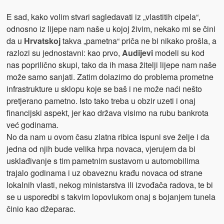
E sad, kako volim stvari sagledavati iz „vlastitih cipela“,
odnosno iz lijepe nam naše u kojoj živim, nekako mi se čini
da u
Hrvatskoj
takva „pametna“ priča ne bi nikako prošla, a
razlozi su jednostavni: kao prvo,
Audijevi
modeli su kod
nas poprilično skupi, tako da ih masa žitelji lijepe nam naše
može samo sanjati. Zatim dolazimo do problema prometne
infrastrukture u sklopu koje se baš i ne može naći nešto
pretjerano pametno. Isto tako treba u obzir uzeti i onaj
financijski aspekt, jer kao država visimo na rubu bankrota
već godinama.
No da nam u ovom času zlatna ribica ispuni sve želje i da
jedna od njih bude velika hrpa novaca, vjerujem da bi
usklađivanje s tim pametnim sustavom u automobilima
trajalo godinama i uz obaveznu krađu novaca od strane
lokalnih vlasti, nekog ministarstva ili izvođača radova, te bi
se u usporedbi s takvim lopovlukom onaj s bojanjem tunela
činio kao džeparac.