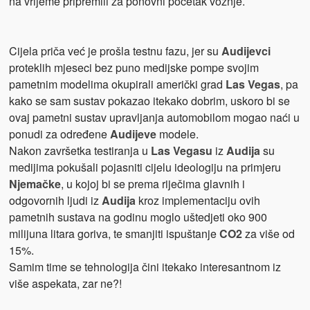
na vrijeme pripremili za ponovni početak vožnje.
Cijela priča već je prošla testnu fazu, jer su
Audijevci
proteklih mjeseci bez puno medijske pompe svojim
pametnim modelima okupirali američki grad
Las Vegas
, pa
kako se sam sustav pokazao itekako dobrim, uskoro bi se
ovaj pametni sustav upravljanja automobilom mogao naći u
ponudi za određene
Audijeve
modele.
Nakon završetka testiranja u
Las Vegasu
iz
Audija
su
medijima pokušali pojasniti cijelu ideologiju na primjeru
Njemačke
, u kojoj bi se prema riječima glavnih i
odgovornih ljudi iz
Audija
kroz implementaciju ovih
pametnih sustava na godinu moglo uštedjeti oko 900
milijuna litara goriva, te smanjiti ispuštanje
CO2
za više od
15%.
Samim time se tehnologija čini itekako interesantnom iz
više aspekata, zar ne?!