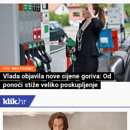
PIŠE:
NIKO POZNAT
Vlada objavila nove cijene goriva: Od
ponoći stiže veliko poskupljenje