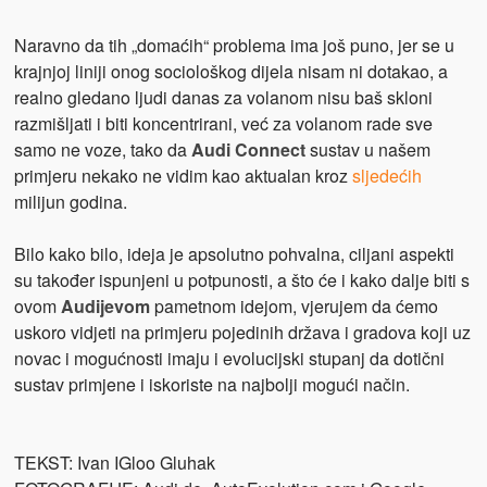
Naravno da tih „domaćih“ problema ima još puno, jer se u
krajnjoj liniji onog sociološkog dijela nisam ni dotakao, a
realno gledano ljudi danas za volanom nisu baš skloni
razmišljati i biti koncentrirani, već za volanom rade sve
samo ne voze, tako da
Audi Connect
sustav u našem
primjeru nekako ne vidim kao aktualan kroz
sljedećih
milijun godina.
Bilo kako bilo, ideja je apsolutno pohvalna, ciljani aspekti
su također ispunjeni u potpunosti, a što će i kako dalje biti s
ovom
Audijevom
pametnom idejom, vjerujem da ćemo
uskoro vidjeti na primjeru pojedinih država i gradova koji uz
novac i mogućnosti imaju i evolucijski stupanj da dotični
sustav primjene i iskoriste na najbolji mogući način.
TEKST: Ivan IGloo Gluhak