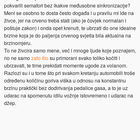
pokvarili semafori bez ikakve međusobne sinkronizacije?
Meni se osobno to dosta često događa i u pravilu mi ide na
živce, jer na crveno treba stati (ako je čovjek normalan i
poštuje zakon) i onda opet krenuti, te ubrzati do one idealne
brzine koja je do paljenja crvenog svjetla bila aktualna na
brzinomjeru.
To ne živcira samo mene, već i mnoge ljude koje poznajem,
no ne samo
zato što
su primorani svako toliko kočiti i
ubrzavati, te time prekidati momente ugode za volanom.
Razlozi su i u tome što pri svakom kretanju automobili troše
određenu količinu goriva viška u odnosu na konstantnu
brzinu praktički bez dodirivanja pedalice gasa, a to je uz
udarac na spomenutu idilu vožnje istovremeno i udarac na
džep.