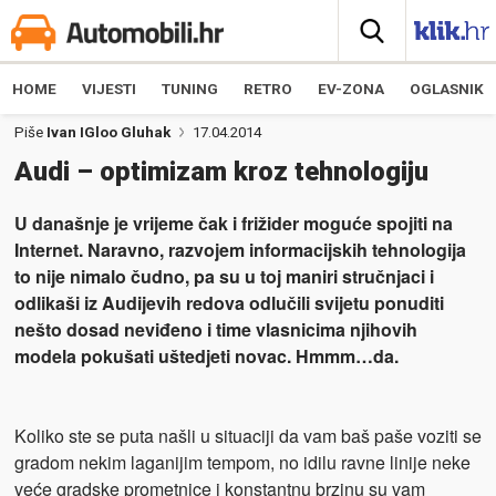
HOME
VIJESTI
TUNING
RETRO
EV-ZONA
OGLASNIK
Piše
Ivan IGloo Gluhak
17.04.2014
Audi – optimizam kroz tehnologiju
U današnje je vrijeme čak i frižider moguće spojiti na
Internet. Naravno, razvojem informacijskih tehnologija
to nije nimalo čudno, pa su u toj maniri stručnjaci i
odlikaši iz Audijevih redova odlučili svijetu ponuditi
nešto dosad neviđeno i time vlasnicima njihovih
modela pokušati uštedjeti novac. Hmmm…da.
Koliko ste se puta našli u situaciji da vam baš paše voziti se
gradom nekim laganijim tempom, no idilu ravne linije neke
veće gradske prometnice i konstantnu brzinu su vam