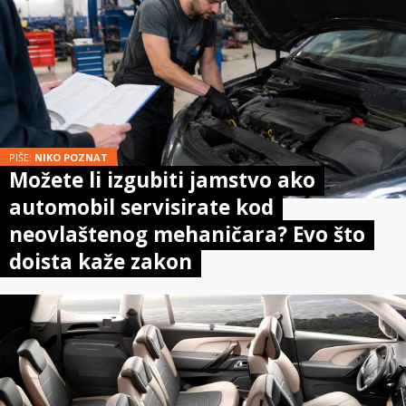
PIŠE:
NIKO POZNAT
Možete li izgubiti jamstvo ako
automobil servisirate kod
neovlaštenog mehaničara? Evo što
doista kaže zakon