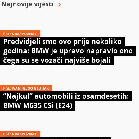
Najnovije vijesti
PIŠE:
NIKO POZNAT
Predvidjeli smo ovo prije nekoliko
godina: BMW je upravo napravio ono
čega su se vozači najviše bojali
PIŠE:
IVAN IGLOO GLUHAK
“Najkul” automobili iz osamdesetih:
BMW M635 CSi (E24)
PIŠE:
NIKO POZNAT