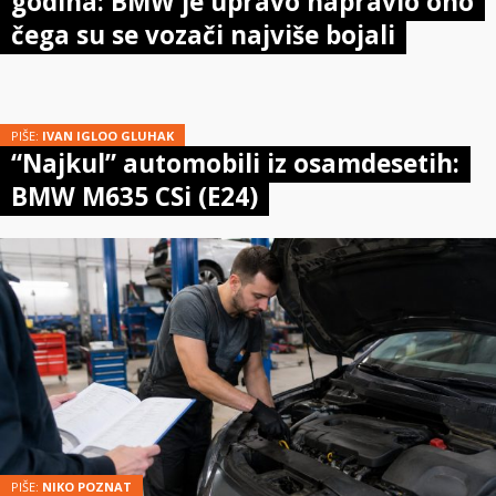
godina: BMW je upravo napravio ono
čega su se vozači najviše bojali
PIŠE:
IVAN IGLOO GLUHAK
“Najkul” automobili iz osamdesetih:
BMW M635 CSi (E24)
PIŠE:
NIKO POZNAT