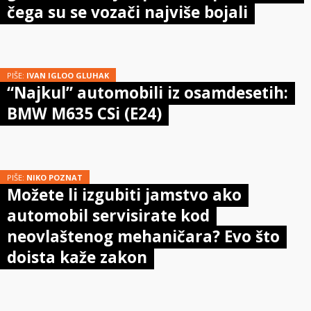
čega su se vozači najviše bojali
PIŠE:
IVAN IGLOO GLUHAK
“Najkul” automobili iz osamdesetih:
BMW M635 CSi (E24)
PIŠE:
NIKO POZNAT
Možete li izgubiti jamstvo ako
automobil servisirate kod
neovlaštenog mehaničara? Evo što
doista kaže zakon