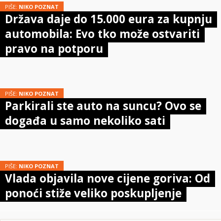
PIŠE:
NIKO POZNAT
Država daje do 15.000 eura za kupnju
automobila: Evo tko može ostvariti
pravo na potporu
PIŠE:
NIKO POZNAT
Parkirali ste auto na suncu? Ovo se
događa u samo nekoliko sati
PIŠE:
NIKO POZNAT
Vlada objavila nove cijene goriva: Od
ponoći stiže veliko poskupljenje