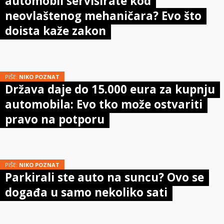
automobil servisirate kod
neovlaštenog mehaničara? Evo što
doista kaže zakon
PIŠE:
NIKO POZNAT
Država daje do 15.000 eura za kupnju
automobila: Evo tko može ostvariti
pravo na potporu
PIŠE:
NIKO POZNAT
Parkirali ste auto na suncu? Ovo se
događa u samo nekoliko sati