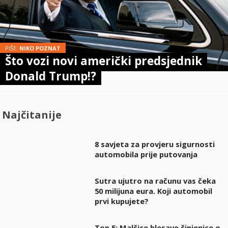
PIŠE:
NIKO POZNAT
Što vozi novi američki predsjednik
Donald Trump!?
Najčitanije
8 savjeta za provjeru sigurnosti
automobila prije putovanja
Sutra ujutro na računu vas čeka
50 milijuna eura. Koji automobil
prvi kupujete?
Top 5: Malčice blesave činjenice o