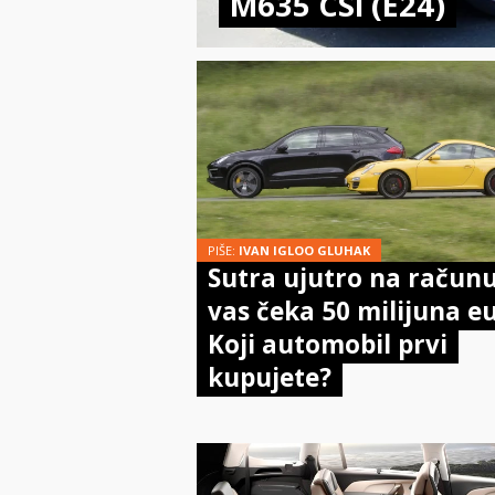
M635 CSi (E24)
PIŠE:
IVAN IGLOO GLUHAK
Sutra ujutro na račun
vas čeka 50 milijuna e
Koji automobil prvi
kupujete?