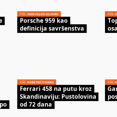
PIŠE:
IVAN IGLOO GLUHAK
PIŠE:
I
e
Porsche 959 kao
Top
definicija savršenstva
os
PIŠE:
ROBB PRITCHARD
PIŠE:
I
Ferrari 458 na putu kroz
Ga
Skandinaviju: Pustolovina
pos
 po
od 72 dana