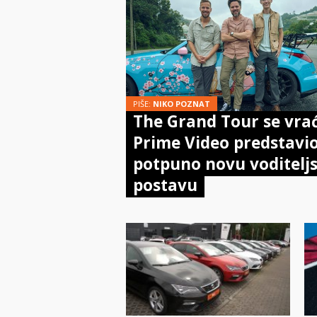
PIŠE:
NIKO POZNAT
The Grand Tour se vra
Prime Video predstavi
potpuno novu voditelj
postavu