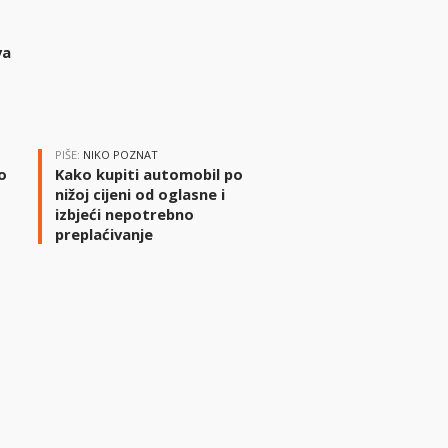
va
PIŠE:
NIKO POZNAT
o
Kako kupiti automobil po
nižoj cijeni od oglasne i
izbjeći nepotrebno
preplaćivanje