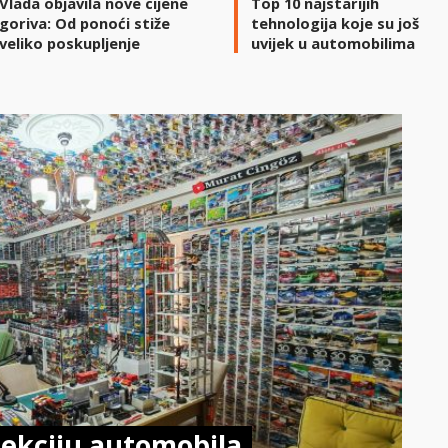
Vlada objavila nove cijene
Top 10 najstarijih
goriva: Od ponoći stiže
tehnologija koje su još
veliko poskupljenje
uvijek u automobilima
ekciju automobila