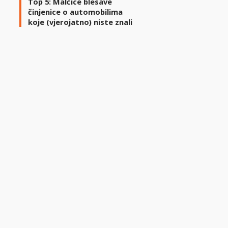
Top 5: Malčice blesave
činjenice o automobilima
koje (vjerojatno) niste znali