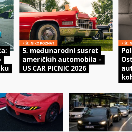
PIŠE:
NIKO POZNAT
PIŠE:
N
ća:
5. međunarodni susret
Pol
o
američkih automobila –
Ost
sku
US CAR PICNIC 2026
au
kob
na