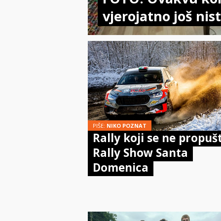
vjerojatno još nist
PIŠE:
NIKO POZNAT
Rally koji se ne propuš
Rally Show Santa
Domenica