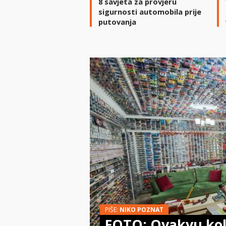
8 savjeta za provjeru
sigurnosti automobila prije
putovanja
PIŠE:
NIKO POZNAT
FOTO: Ovakvu kol