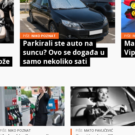
PIŠE:
NIKO POZNAT
PIŠE:
I
Parkirali ste auto na
Mal
suncu? Ovo se događa u
Vip
ože
samo nekoliko sati
PIŠE:
NIKO POZNAT
PIŠE:
MATO PAVLIČEVIĆ