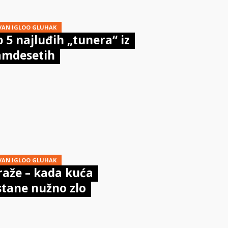
VAN IGLOO GLUHAK
 5 najluđih „tunera“ iz
amdesetih
VAN IGLOO GLUHAK
raže – kada kuća
tane nužno zlo