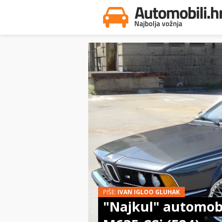
PIŠE:
IVAN IGLOO GLUHAK
"Najkul" automob