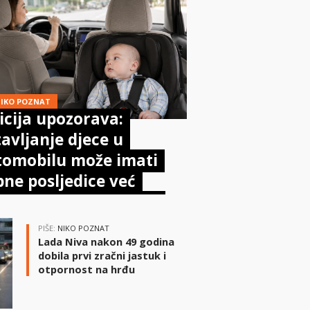
IKO POZNAT
icija upozorava:
avljanje djece u
tomobilu može imati
ne posljedice već
kon nekoliko minuta
PIŠE:
NIKO POZNAT
Lada Niva nakon 49 godina
dobila prvi zračni jastuk i
otpornost na hrđu