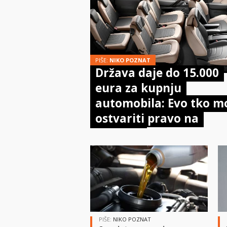
PIŠE:
NIKO POZNAT
Država daje do 15.000
eura za kupnju
automobila: Evo tko m
ostvariti pravo na
potporu
PIŠE:
NIKO POZNAT