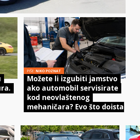
PIŠE:
NIKO POZNAT
u
Možete li izgubiti jamstvo
ura.
ako automobil servisirate
kod neovlaštenog
mehaničara? Evo što doista
kaže zakon